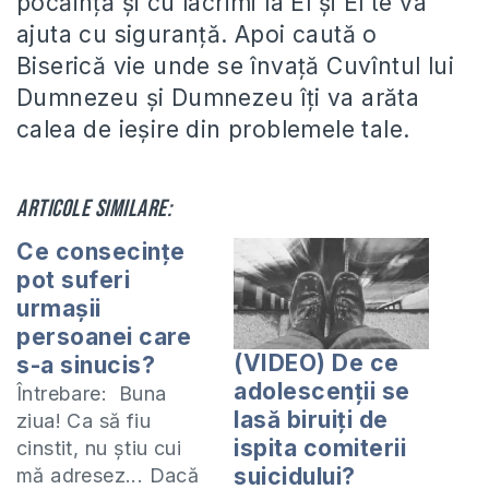
pocăinţă şi cu lacrimi la El şi El te va
ajuta cu siguranţă. Apoi caută o
Biserică vie unde se învaţă Cuvîntul lui
Dumnezeu şi Dumnezeu îţi va arăta
calea de ieşire din problemele tale.
Articole similare:
Ce consecințe
pot suferi
urmașii
persoanei care
(VIDEO) De ce
s-a sinucis?
adolescenții se
Întrebare: Buna
lasă biruiți de
ziua! Ca să fiu
ispita comiterii
cinstit, nu știu cui
suicidului?
mă adresez... Dacă