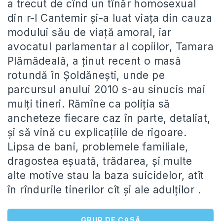
a trecut de cînd un tînăr homosexual
din r-l Cantemir şi-a luat viaţa din cauza
modului său de viaţă amoral, iar
avocatul parlamentar al copiilor, Tamara
Plămădeală, a ţinut recent o masă
rotundă în Şoldăneşti, unde pe
parcursul anului 2010 s-au sinucis mai
mulţi tineri. Rămîne ca poliţia să
ancheteze fiecare caz în parte, detaliat,
şi să vină cu explicaţiile de rigoare.
Lipsa de bani, problemele familiale,
dragostea eşuată, trădarea, şi multe
alte motive stau la baza suicidelor, atît
în rîndurile tinerilor cît şi ale adulţilor .
GRUP DE CASĂ