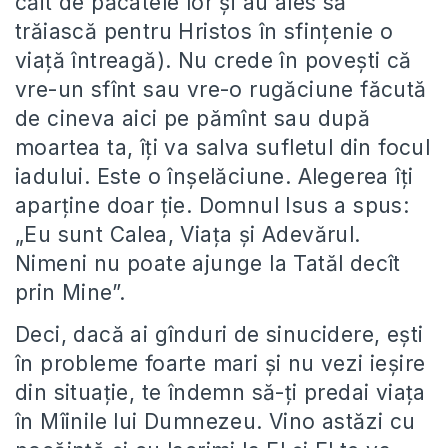
căit de păcatele lor şi au ales să
trăiască pentru Hristos în sfinţenie o
viaţă întreagă). Nu crede în poveşti că
vre-un sfînt sau vre-o rugăciune făcută
de cineva aici pe pămînt sau după
moartea ta, îţi va salva sufletul din focul
iadului. Este o înşelăciune. Alegerea îţi
aparţine doar ţie. Domnul Isus a spus:
„Eu sunt Calea, Viaţa şi Adevărul.
Nimeni nu poate ajunge la Tatăl decît
prin Mine”.
Deci, dacă ai gînduri de sinucidere, eşti
în probleme foarte mari şi nu vezi ieşire
din situaţie, te îndemn să-ţi predai viaţa
în Mîinile lui Dumnezeu. Vino astăzi cu