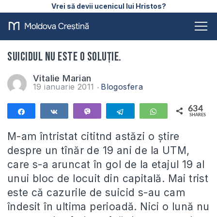
Vrei să devii ucenicul lui Hristos?
Suicidul nu este o soluţie.
Vitalie Marian
19 ianuarie 2011
Blogosfera
634
Share
Share
Vibe
Telegram
WhatsApp
SHARES
634
M-am întristat cititnd astăzi o ştire
despre un tînăr de 19 ani de la UTM,
care s-a aruncat în gol de la etajul 19 al
unui bloc de locuit din capitală. Mai trist
este că cazurile de suicid s-au cam
îndesit în ultima perioadă. Nici o lună nu