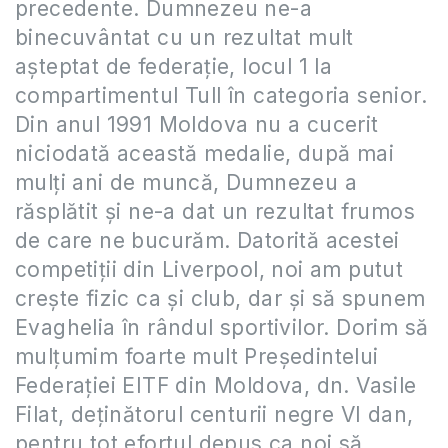
precedente. Dumnezeu ne-a
binecuvântat cu un rezultat mult
așteptat de federație, locul 1 la
compartimentul Tull în categoria senior.
Din anul 1991 Moldova nu a cucerit
niciodată această medalie, după mai
mulți ani de muncă, Dumnezeu a
răsplătit și ne-a dat un rezultat frumos
de care ne bucurăm. Datorită acestei
competiții din Liverpool, noi am putut
crește fizic ca și club, dar și să spunem
Evaghelia în rândul sportivilor. Dorim să
mulțumim foarte mult Președintelui
Federației EITF din Moldova, dn. Vasile
Filat, deținătorul centurii negre VI dan,
pentru tot efortul depus ca noi să