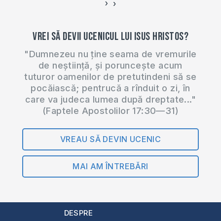
›
‹
Vrei să devii ucenicul lui Isus Hristos?
"Dumnezeu nu ține seama de vremurile
de neștiință, și poruncește acum
tuturor oamenilor de pretutindeni să se
pocăiască; pentrucă a rînduit o zi, în
care va judeca lumea după dreptate..."
(Faptele Apostolilor 17:30—31)
VREAU SĂ DEVIN UCENIC
MAI AM ÎNTREBĂRI
DESPRE