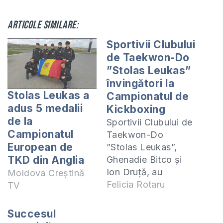
Articole similare:
Sportivii Clubului
de Taekwon-Do
”Stolas Leukas”
învingători la
Stolas Leukas a
Campionatul de
adus 5 medalii
Kickboxing
de la
Sportivii Clubului de
Campionatul
Taekwon-Do
European de
”Stolas Leukas”,
TKD din Anglia
Ghenadie Bitco și
Ion Druță, au
Moldova Creștină
participat la
Felicia Rotaru
TV
Campionatul
European de
Succesul
Kickboxing din