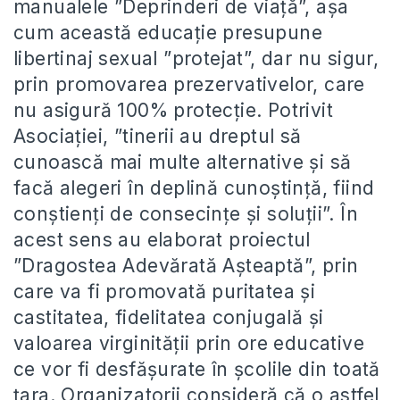
manualele ”Deprinderi de viaţă”, așa
cum această educație presupune
libertinaj sexual ”protejat”, dar nu sigur,
prin promovarea prezervativelor, care
nu asigură 100% protecție. Potrivit
Asociației, ”tinerii au dreptul să
cunoască mai multe alternative și să
facă alegeri în deplină cunoștință, fiind
conștienți de consecințe și soluții”. În
acest sens au elaborat proiectul
”Dragostea Adevărată Așteaptă”, prin
care va fi promovată puritatea și
castitatea, fidelitatea conjugală și
valoarea virginității prin ore educative
ce vor fi desfășurate în școlile din toată
țara. Organizatorii consideră că o astfel