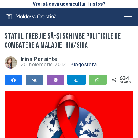
Vrei să devii ucenicul lui Hristos?
Statul trebuie să-și schimbe politicile de
combatere a maladiei HIV/SIDA
Irina Panainte
30 noiembrie 2013
Blogosfera
634
Share
Share
Vibe
Telegram
WhatsApp
SHARES
634