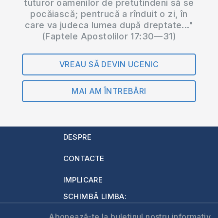
tuturor oamenilor de pretutindeni să se
pocăiască; pentrucă a rînduit o zi, în
care va judeca lumea după dreptate..."
(Faptele Apostolilor 17:30—31)
VREAU SĂ DEVIN UCENIC
MAI AM ÎNTREBĂRI
DESPRE
CONTACTE
IMPLICARE
SCHIMBĂ LIMBA:
Abonează-te la buletinul nostru informativ