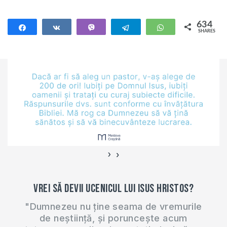
așteptam rezultatele
finale ale alegerilor
634
Share
Share
Vibe
Telegram
WhatsApp
SHARES
și aproape că nu s-a
634
vorbit nimic despre
victimele HIV/SIDA,
căci 1 decembrie
este Ziua Mondială
de luptă împotriva
acestei
pandemii. Pe parcursul
anului curent în
țara…
›
‹
Vrei să devii ucenicul lui Isus Hristos?
"Dumnezeu nu ține seama de vremurile
de neștiință, și poruncește acum