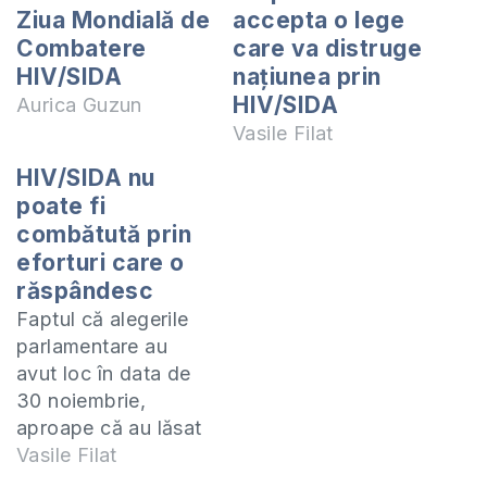
Ziua Mondială de
accepta o lege
Combatere
care va distruge
HIV/SIDA
naţiunea prin
HIV/SIDA
Aurica Guzun
Vasile Filat
HIV/SIDA nu
poate fi
combătută prin
eforturi care o
răspândesc
Faptul că alegerile
parlamentare au
avut loc în data de
30 noiembrie,
aproape că au lăsat
în umbră ziua de 1
Vasile Filat
decembrie. Toți