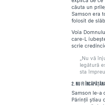
explică de ce
căuta un prile
Samson era t
folosit de slă
Voia Domnului 
care-L iubeșt
scrie credinci
„Nu vă înj
legătură e
sta împreu
2. Nu fi încăpâțâna
Samson le-a ce
Părinții știa