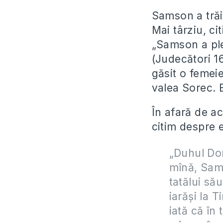
Samson a trăit
Mai târziu, ci
„Samson a plec
(Judecători 16
găsit o femei
valea Sorec. 
În afară de a
citim despre e
„Duhul Dom
mînă, Sams
tatălui să
iarăși la T
iată că în 