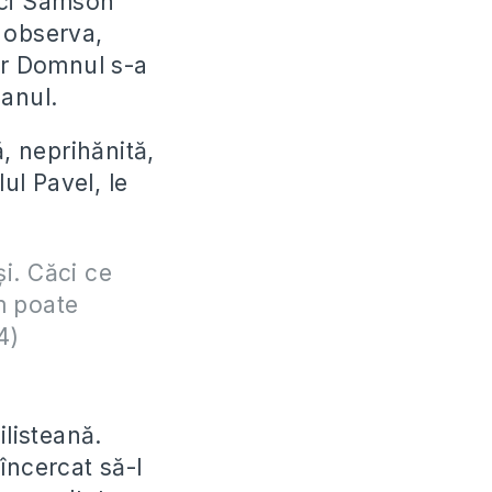
ăci Samson
i observa,
ar Domnul s-a
lanul.
ă, neprihănită,
ul Pavel, le
și. Căci ce
m poate
4)
ilisteană.
încercat să-l