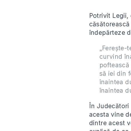
Potrivit Legii
căsătorească 
îndepărteze de
„Ferește-t
curvind în
poftească 
să iei din f
înaintea du
înaintea d
În Judecători 
acesta vine d
dintre acest v