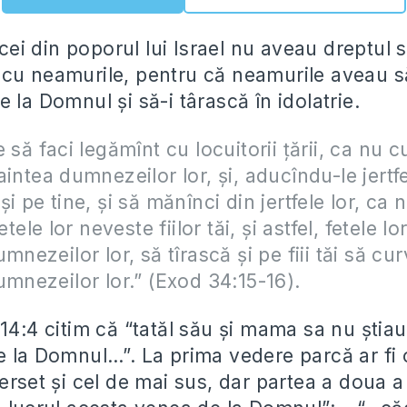
, cei din poporul lui Israel nu aveau dreptul 
cu neamurile, pentru că neamurile aveau s
 la Domnul și să-i târască în idolatrie.
e să faci legămînt cu locuitorii țării, ca nu 
aintea dumnezeilor lor, și, aducîndu-le jertfe
și pe tine, și să mănînci din jertfele lor, c
etele lor neveste fiilor tăi, și astfel, fetele l
mnezeilor lor, să tîrască și pe fiii tăi să c
umnezeilor lor.” (Exod 34:15-16).
14:4 citim că “tatăl său și mama sa nu știau
e la Domnul…”. La prima vedere parcă ar fi 
erset și cel de mai sus, dar partea a doua a