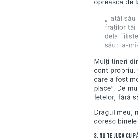
oprească de l
„Tatăl său
fraților tă
dela Filist
său: Ia-mi-
Mulți tineri d
cont propriu, 
care a fost mo
place”. De mul
fetelor, fără
Dragul meu, nu 
doresc binele
3. Nu te juca cu 