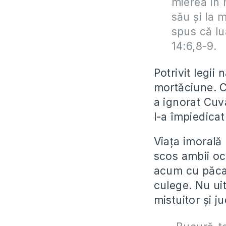
mierea în 
său și la m
spus că lu
14:6,8-9.
Potrivit legii
mortăciune. C
a ignorat Cuvâ
l-a împiedica
Viața imorală
scos ambii och
acum cu păcat
culege. Nu ui
mistuitor și j