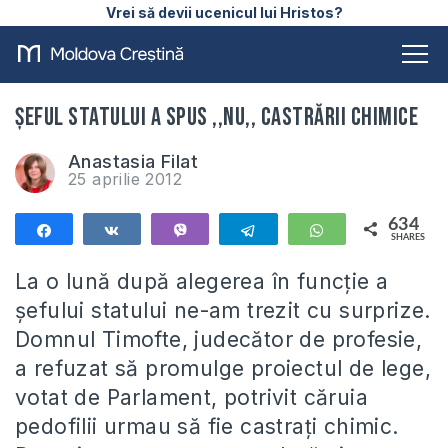
Vrei să devii ucenicul lui Hristos?
Șeful statului a spus ,,Nu,, castrării chimice
Anastasia Filat
25 aprilie 2012
634
Share
Share
Vibe
Telegram
WhatsApp
SHARES
634
La o lună după alegerea în funcție a
șefului statului ne-am trezit cu surprize.
Domnul Timofte, judecător de profesie,
a refuzat să promulge proiectul de lege,
votat de Parlament, potrivit căruia
pedofilii urmau să fie castrați chimic.