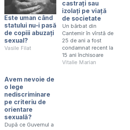
castraţi sau
izolaţi pe viaţă
Este uman când
de societate
statului nu-i pasă
Un bărbat din
de copiii abuzați
Cantemir în vîrstă de
sexual?
25 de ani a fost
condamnat recent la
Vasile Filat
15 ani închisoare
pentru încercarea de
Vitalie Marian
staisfacere a
poftelor sexuale în
Avem nevoie de
forme perverse cu 2
o lege
minore, potrivit
nediscriminare
UNIMEDIA.md.
pe criteriu de
Recent la 5 ani
orientare
închisoare a fost
sexuală?
condamnat
După ce Guvernul a
profesorul din