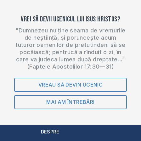
fenomenul
pedofiliei.
Vrei să devii ucenicul lui Isus Hristos?
Colaboratorii…
"Dumnezeu nu ține seama de vremurile
de neștiință, și poruncește acum
tuturor oamenilor de pretutindeni să se
pocăiască; pentrucă a rînduit o zi, în
care va judeca lumea după dreptate..."
(Faptele Apostolilor 17:30—31)
VREAU SĂ DEVIN UCENIC
MAI AM ÎNTREBĂRI
DESPRE