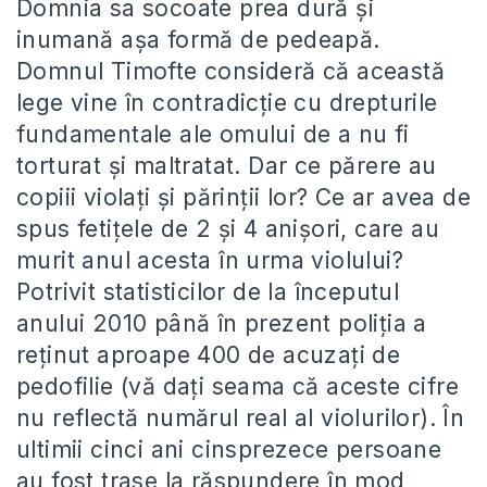
Domnia sa socoate prea dură și
inumană așa formă de pedeapă.
Domnul Timofte consideră că această
lege vine în contradicție cu drepturile
fundamentale ale omului de a nu fi
torturat și maltratat. Dar ce părere au
copiii violați și părinții lor? Ce ar avea de
spus fetițele de 2 și 4 anișori, care au
murit anul acesta în urma violului?
Potrivit statisticilor de la începutul
anului 2010 până în prezent poliția a
reținut aproape 400 de acuzați de
pedofilie (vă dați seama că aceste cifre
nu reflectă numărul real al violurilor). În
ultimii cinci ani cinsprezece persoane
au fost trase la răspundere în mod