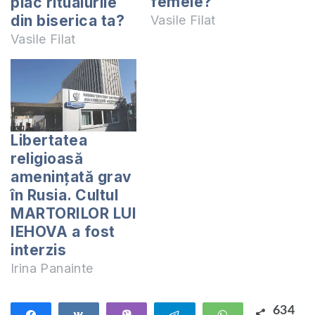
femeie?
plac ritualurile
din biserica ta?
Vasile Filat
Vasile Filat
Libertatea
religioasă
amenințată grav
în Rusia. Cultul
MARTORILOR LUI
IEHOVA a fost
interzis
Irina Panainte
634
Share
Share
Vibe
Telegram
WhatsApp