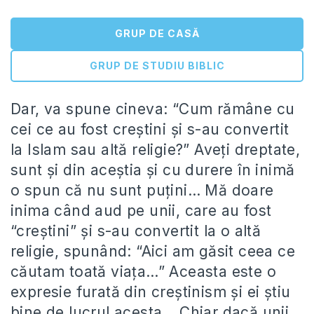
GRUP DE CASĂ
GRUP DE STUDIU BIBLIC
Dar, va spune cineva: “Cum rămâne cu
cei ce au fost creştini şi s-au convertit
la Islam sau altă religie?” Aveţi dreptate,
sunt şi din aceştia şi cu durere în inimă
o spun că nu sunt puţini… Mă doare
inima când aud pe unii, care au fost
“creştini” şi s-au convertit la o altă
religie, spunând: “Aici am găsit ceea ce
căutam toată viaţa…” Aceasta este o
expresie furată din creştinism şi ei ştiu
bine de lucrul acesta… Chiar dacă unii