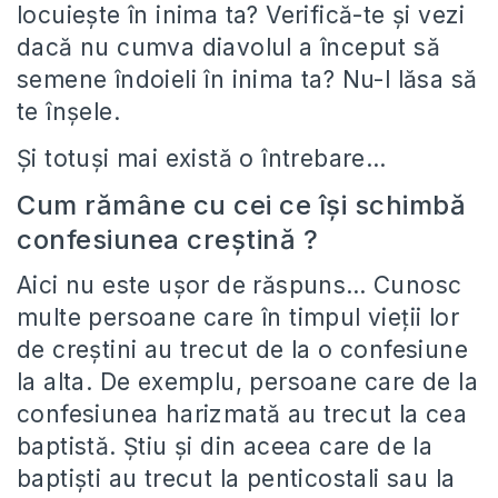
locuieşte în inima ta? Verifică-te şi vezi
dacă nu cumva diavolul a început să
semene îndoieli în inima ta? Nu-l lăsa să
te înşele.
Şi totuşi mai există o întrebare…
Cum rămâne cu cei ce îşi schimbă
confesiunea creştină ?
Aici nu este uşor de răspuns… Cunosc
multe persoane care în timpul vieţii lor
de creştini au trecut de la o confesiune
la alta. De exemplu, persoane care de la
confesiunea harizmată au trecut la cea
baptistă. Ştiu şi din aceea care de la
baptişti au trecut la penticostali sau la