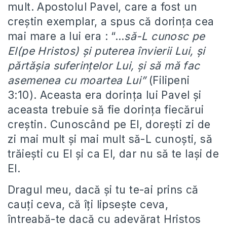
mult. Apostolul Pavel, care a fost un
creştin exemplar, a spus că dorinţa cea
mai mare a lui era : “…
să-L cunosc pe
El(pe Hristos) şi puterea învierii Lui, şi
părtăşia suferinţelor Lui, şi să mă fac
asemenea cu moartea Lui”
(Filipeni
3:10). Aceasta era dorinţa lui Pavel şi
aceasta trebuie să fie dorinţa fiecărui
creştin. Cunoscând pe El, doreşti zi de
zi mai mult şi mai mult să-L cunoşti, să
trăieşti cu El şi ca El, dar nu să te laşi de
El.
Dragul meu, dacă şi tu te-ai prins că
cauţi ceva, că îţi lipseşte ceva,
întreabă-te dacă cu adevărat Hristos