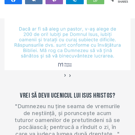
SHARES
634
›
‹
Vrei să devii ucenicul lui Isus Hristos?
"Dumnezeu nu ține seama de vremurile
de neștiință, și poruncește acum
tuturor oamenilor de pretutindeni să se
pocăiască; pentrucă a rînduit o zi, în
care va judeca lumea după dreptate..."