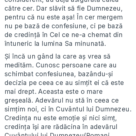
către cer. Dar slăvit să fie Dumnezeu,
pentru că nu este aşa! În cer mergem
nu pe bază de confesiune, ci pe bază
de credinţă în Cel ce ne-a chemat din
întuneric la lumina Sa minunată.
Şi încă un gând la care aş vrea să
medităm. Cunosc persoane care au
schimbat confesiunea, bazându-şi
decizia pe ceea ce au simţit ei că este
mai drept. Aceasta este o mare
greşeală. Adevărul nu stă în ceea ce
simţim noi, ci în Cuvântul lui Dumnezeu.
Credinţa nu este emoţie şi nici simţ,
credinţa îşi are rădăcina în adevărul
Cuvântului lui Dumnezeu(Romani