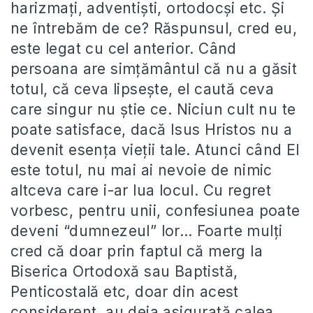
harizmaţi, adventişti, ortodocși etc. Şi
ne întrebăm de ce? Răspunsul, cred eu,
este legat cu cel anterior. Când
persoana are simţământul că nu a găsit
totul, că ceva lipseşte, el caută ceva
care singur nu ştie ce. Niciun cult nu te
poate satisface, dacă Isus Hristos nu a
devenit esenţa vieţii tale. Atunci când El
este totul, nu mai ai nevoie de nimic
altceva care i-ar lua locul. Cu regret
vorbesc, pentru unii, confesiunea poate
deveni “dumnezeul” lor… Foarte mulţi
cred că doar prin faptul că merg la
Biserica Ortodoxă sau Baptistă,
Penticostală etc, doar din acest
considerent, au deja asigurată calea