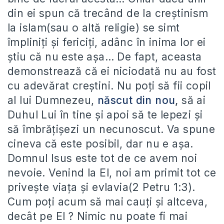
din ei spun că trecând de la creştinism
la islam(sau o altă religie) se simt
împliniţi şi fericiţi, adânc în inima lor ei
ştiu că nu este aşa… De fapt, aceasta
demonstrează că ei niciodată nu au fost
cu adevărat creştini. Nu poţi să fii copil
al lui Dumnezeu,
născut din nou
,
să ai
Duhul Lui în tine şi apoi să te lepezi şi
să îmbrăţişezi un necunoscut. Va spune
cineva că este posibil, dar nu e aşa.
Domnul Isus este tot de ce avem noi
nevoie. Venind la El, noi am primit tot ce
priveşte viaţa şi evlavia(2 Petru 1:3).
Cum poţi acum să mai cauţi şi altceva,
decât pe El ? Nimic nu poate fi mai