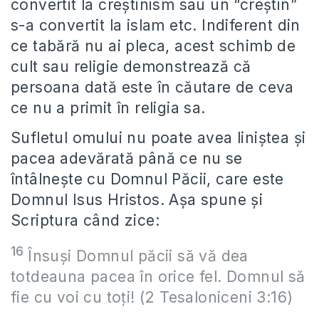
convertit la creştinism sau un “creştin”
s-a convertit la islam etc. Indiferent din
ce tabără nu ai pleca, acest schimb de
cult sau religie demonstrează că
persoana dată este în căutare de ceva
ce nu a primit în religia sa.
Sufletul omului nu poate avea liniştea şi
pacea adevărată până ce nu se
întâlneşte cu Domnul Păcii, care este
Domnul Isus Hristos. Aşa spune şi
Scriptura când zice:
16
Însuşi Domnul păcii să vă dea
totdeauna pacea în orice fel. Domnul să
fie cu voi cu toţi! (2 Tesaloniceni 3:16)