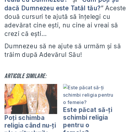
dacă Dumnezeu este Tatăl tău?
” Aceste
două cursuri te ajută să înţelegi cu
adevărat cine eşti, nu cine ai vreai să
crezi că eşti…
Dumnezeu să ne ajute să urmăm şi să
trăim după Adevărul Său!
Articole similare:
Este păcat să-ţi
schimbi religia
Poți schimba
pentru o
religia când nu-ți