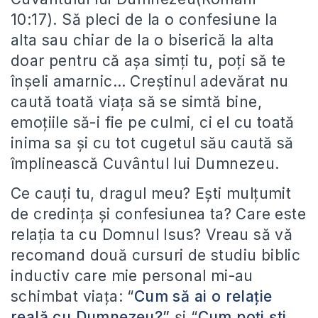
10:17). Să pleci de la o confesiune la
alta sau chiar de la o biserică la alta
doar pentru că aşa simţi tu, poţi să te
înşeli amarnic… Creştinul adevărat nu
caută toată viaţa să se simtă bine,
emoţiile să-i fie pe culmi, ci el cu toată
inima sa şi cu tot cugetul său caută să
împlinească Cuvântul lui Dumnezeu.
Ce cauţi tu, dragul meu? Eşti mulţumit
de credinţa şi confesiunea ta? Care este
relaţia ta cu Domnul Isus? Vreau să vă
recomand două cursuri de studiu biblic
inductiv care mie personal mi-au
schimbat viaţa: “
Cum să ai o relaţie
reală cu Dumnezeu?
”
şi “
Cum poți ști