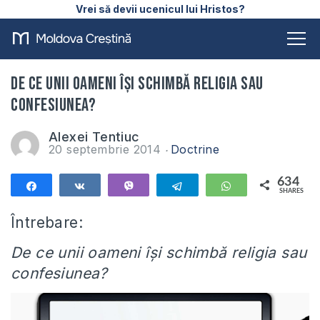
Vrei să devii ucenicul lui Hristos?
De ce unii oameni îşi schimbă religia sau
confesiunea?
Alexei Tentiuc
20 septembrie 2014
Doctrine
634
Share
Share
Vibe
Telegram
WhatsApp
SHARES
634
Întrebare:
De ce unii oameni îşi schimbă religia sau
confesiunea?