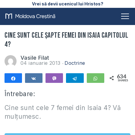
Vrei să devii ucenicul lui Hristos?
Cine sunt cele șapte femei din Isaia capitolul
4?
Vasile Filat
04 ianuarie 2013
Doctrine
634
Share
Share
Vibe
Telegram
WhatsApp
SHARES
634
Întrebare:
Cine sunt cele 7 femei din Isaia 4? Vă
mulțumesc.