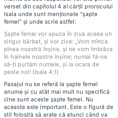
verset din capitolul 4 al cărții prorocului
Isaia unde sunt menționate “șapte
femei” și unde scrie astfel:
Şapte femei vor apuca în ziua aceea un
singur bărbat, şi vor zice: „Vom mînca
pînea noastră înşine, şi ne vom îmbrăca
în hainele noastre înşine; numai fă-ne
să-ţi purtăm numele, şi ia ocara de
peste noi! (Isaia 4:1)
Pasajul nu se referă la șapte femei
anume și cu atât mai mult nu specifică
cine sunt aceste șapte femei. Nu
aceasta este important. Este o figură de
stil folosită să arate că atunci când va