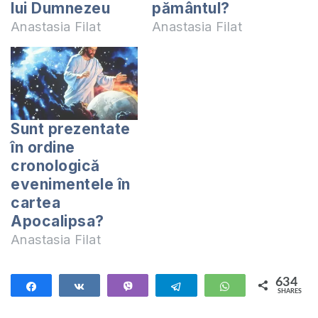
lui Dumnezeu
pământul?
Anastasia Filat
Anastasia Filat
Sunt prezentate
în ordine
cronologică
evenimentele în
cartea
Apocalipsa?
Anastasia Filat
634
Share
Share
Vibe
Telegram
WhatsApp
SHARES
634