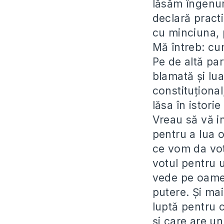
lăsăm îngenun
declară practi
cu minciuna, 
Mă întreb: cu
Pe de altă par
blamată și lua
constituțional
lăsa în istorie
Vreau să vă in
pentru a lua o
ce vom da vot
votul pentru u
vede pe oamen
putere. Și mai
luptă pentru 
și care are u