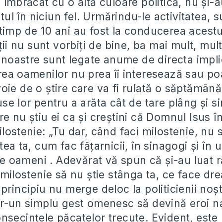
 îmbrăcat cu o altă culoare politică, nu și-
l în niciun fel. Urmărindu-le activitatea, s
timp de 10 ani au fost la conducerea acestui
ății nu sunt vorbiți de bine, ba mai mult, mul
i noastre sunt legate anume de directa impli
rea oamenilor nu prea îi interesează sau po
oie de o știre care va fi rulată o săptămână
se lor pentru a arăta cât de tare plâng și s
e nu știu ei ca și creștini că Domnul Isus î
lostenie: „Tu dar, când faci milostenie, nu
tea ta, cum fac fățarnicii, în sinagogi și în u
 de oameni . Adevărat vă spun că și-au luat r
 milostenie să nu știe stânga ta, ce face dre
principiu nu merge deloc la politicienii noșt
tr-un simplu gest omenesc să devină eroi naț
nsecințele păcatelor trecute. Evident, este 