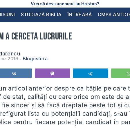
Vrei să devii ucenicul lui Hristos?
ISIUNI
STUDIAZĂ BIBLIA
ÎNTREABĂ
CMPS ANTIO
m a cerceta lucrurile
darencu
rie 2016
Blogosfera
Share
Vibe
Telegram
un articol anterior despre calitățile pe care 
de stat, calități cu care orice om este de 
 fie sincer și să facă dreptate peste tot și c
efigurat lista cu potențialii candidați, s-au 
lice pentru fiecare potențial candidat în par