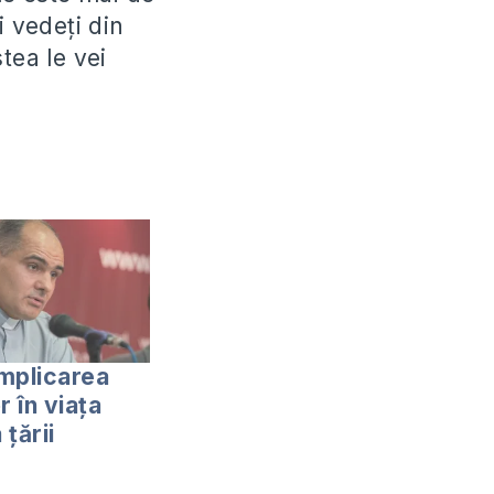
i vedeți din
tea le vei
mplicarea
r în viaţa
 ţării