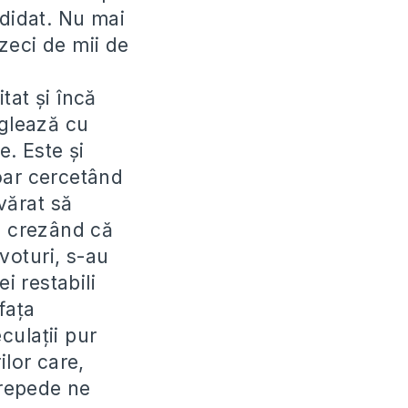
ndidat. Nu mai
zeci de mii de
itat și încă
onglează cu
e. Este și
oar cercetând
vărat să
, crezând că
 voturi, s-au
i restabili
fața
culații pur
ilor care,
 repede ne