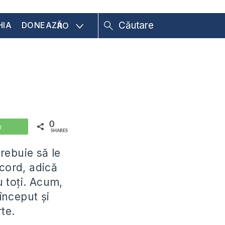
HIA
DONEAZĂ
RO
0
WhatsApp
SHARES
trebuie să le
acord, adică
u toți. Acum,
început și
te.