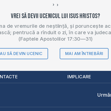
›
‹
Vrei să devii ucenicul lui Isus Hristos?
 de vremurile de neștiință, și poruncește a
ască; pentrucă a rînduit o zi, în care va judec
(Faptele Apostolilor 17:30—31)
AU SĂ DEVIN UCENIC
MAI AM ÎNTREBĂRI
NTACTE
IMPLICARE
Urmăr