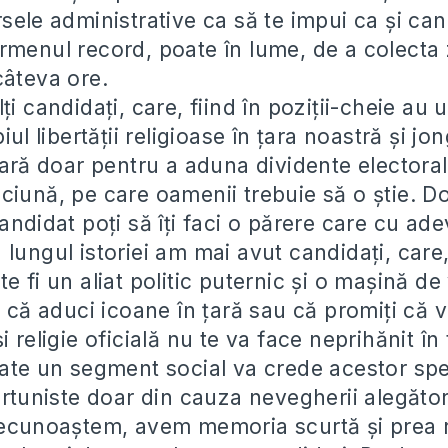
rsele administrative ca să te impui ca și ca
rmenul record, poate în lume, de a colecta 
câteva ore.
i candidați, care, fiind în poziții-cheie au u
piul libertății religioase în țara noastră și j
tară doar pentru a aduna dividente electoral
ciună, pe care oamenii trebuie să o știe. D
andidat poți să îți faci o părere care cu ade
 lungul istoriei am mai avut candidați, care
e fi un aliat politic puternic și o mașină de
l că aduci icoane în țară sau că promiți că ve
i religie oficială nu te va face neprihănit în 
oate un segment social va crede acestor spe
ortuniste doar din cauza nevegherii alegător
recunoaștem, avem memoria scurtă și prea