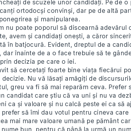
cheați de scuzele unor candidați. Pe de o 
canți ortodocși convinși, dar pe de altă par
ponegrirea și manipularea.
m nu poate poporul să discearnă adevărul 
te, avem și candidați onești, a căror sinceri
tă în batjocură. Evident, dreptul de a candi
, dar înainte de a o face trebuie să te gânde
 prin decizia pe care o iei.
vit să cercetați foarte bine viața fiecărui p
 decizie. Nu vă lăsați amăgiți de discursuril
ul, greu va fi să mai reparăm ceva. Prefer 
n candidat care știu că va uni și nu va dezbi
i ca și valoare și nu calcă peste ei ca să a
 prefer să îmi dau votul pentru cineva care a
cea mai mare valoare umană pe pământ care
n nume bun, pentru că până la urmă un num