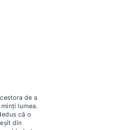
 acestora de a
a minți lumea.
 dedus că o
eșit din