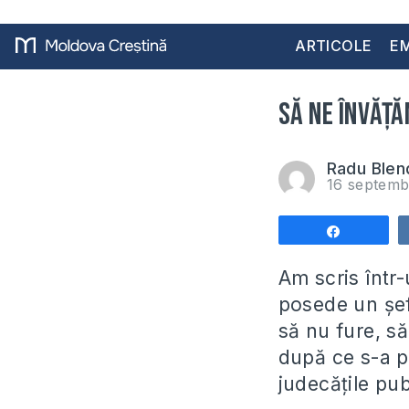
ARTICOLE
EM
Să ne învăță
Radu Blen
16 septemb
Share
Am scris într-
posede un șef 
să nu fure, să
după ce s-a pr
judecățile pub