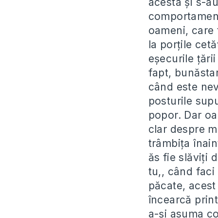
acesta și s-au
comportamentu
oameni, care 
la porțile cet
eșecurile țări
fapt, bunăsta
când este nev
posturile supu
popor. Dar oar
clar despre mi
trâmbița înain
ăs fie slăviți
tu,, când faci
păcate, acest 
încearcă prin
a-și asuma co