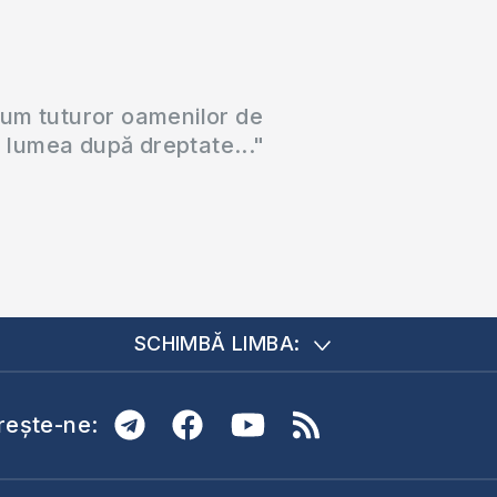
cum tuturor oamenilor de
a lumea după dreptate..."
SCHIMBĂ LIMBA:
ește-ne: