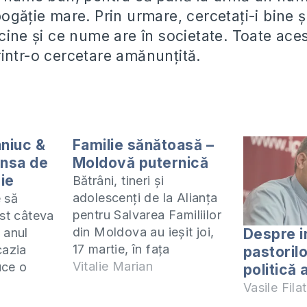
ogăție mare. Prin urmare, cercetați-i bine ș
cine și ce nume are în societate. Toate aces
intr-o cercetare amănunțită.
niuc &
Familie sănătoasă –
ansa de
Moldovă puternică
rie
Bătrâni, tineri şi
adolescenţi de la Alianţa
 să
pentru Salvarea Familiilor
ost câteva
din Moldova au ieşit joi,
 anul
Despre i
17 martie, în faţa
cazia
pastorilo
Parlamentului pentru a
Vitalie Marian
uce o
politică a
cere deputaţilor să nu
că fără
Vasile Filat
voteze legea anti-
ia ţării