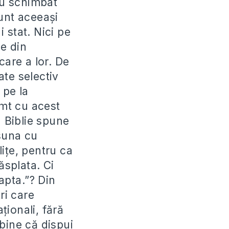
au schimbat
unt aceeași
 stat. Nici pe
te din
care a lor. De
ate selectiv
 pe la
imt cu acest
n Biblie spune
 suna cu
lițe, pentru ca
ăsplata. Ci
apta.”? Din
ri care
ionali, fără
bine că dispui