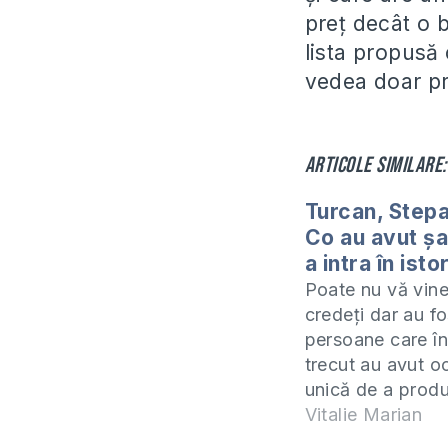
preț decât o b
lista propusă 
vedea doar pr
Articole similare:
Turcan, Stepa
Co au avut ş
a intra în isto
Poate nu vă vine
credeţi dar au f
persoane care în
trecut au avut o
unică de a prod
schimbare politi
Vitalie Marian
precedent în istor