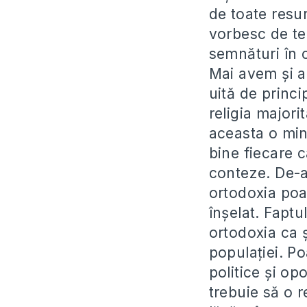
de toate resu
vorbesc de te
semnături în 
Mai avem și alț
uită de princi
religia majori
aceasta o min
bine fiecare c
conteze. De-a
ortodoxia poat
înșelat. Faptu
ortodoxia ca ș
populației. P
politice și op
trebuie să o 