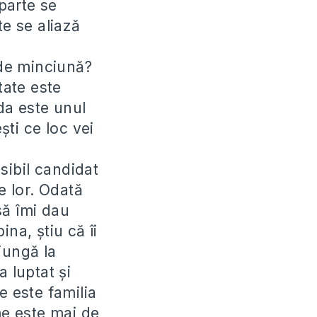
parte se
te se aliază
de minciună?
tate este
da este unul
ști ce loc vei
osibil candidat
e lor. Odată
să îmi dau
na, știu că îi
jungă la
 luptat și
 este familia
e este mai de