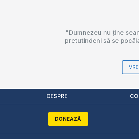
"Dumnezeu nu ține seama
pretutindeni să se pocăi
VRE
DESPRE
CO
DONEAZĂ