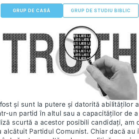
GRUP DE CASĂ
GRUP DE STUDIU BIBLIC
fost și sunt la putere și datorită abilităților
tr-un partid în altul sau a capacităților de 
iză scurtă a acestor posibili candidați, am
u alcătuit Partidul Comunist. Chiar dacă au i