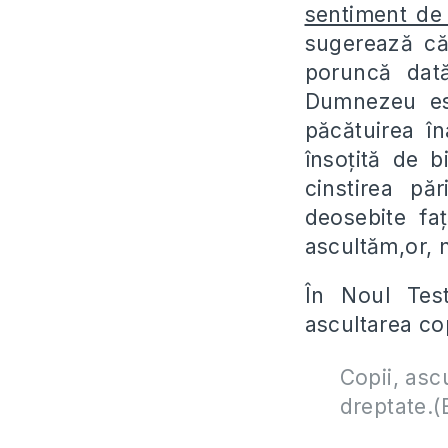
sentiment de
sugerează că 
poruncă dat
Dumnezeu est
păcătuirea în
însoţită de 
cinstirea pă
deosebite fa
ascultăm,or, nu
În Noul Tes
ascultarea cop
Copii, asc
dreptate.
(