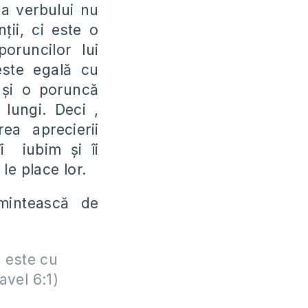
 a verbului nu
ţii, ci este o
runcilor lui
este egală cu
e şi o poruncă
lungi. Deci ,
ea aprecierii
i iubim şi îi
 le place lor.
mintească de
a este cu
avel 6:1)