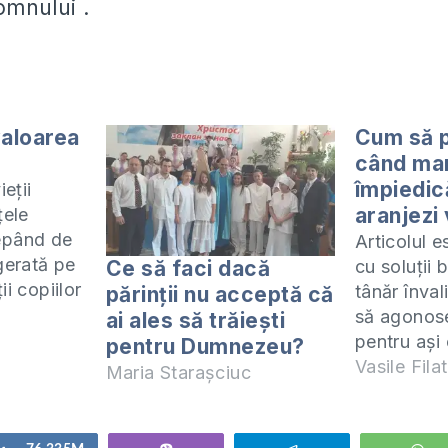
omnului .
valoarea
Cum să 
când ma
împiedic
ieții
aranjezi 
țele
cepând de
Articolul 
gerată pe
Ce să faci dacă
cu soluții 
ii copiilor
tânăr înva
părinții nu acceptă că
ment-
să agonos
ai ales să trăiești
 respect
pentru ași 
pentru Dumnezeu?
i
dar împied
Vasile Filat
Maria Starașciuc
ătre
obstacole 
area este
mamei sale
 în