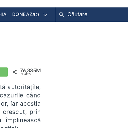
HIA
DONEAZĂ
RO
76,335M
hatsApp
SHARES
ă autorităţile,
 cazurile când
or, iar aceştia
u crescut, prin
 împlinească