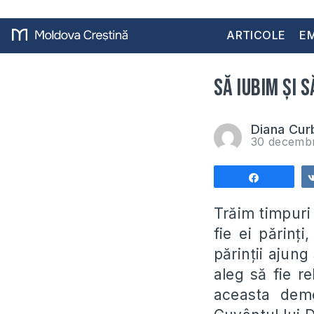
ARTICOLE
EM
Să iubim şi 
Diana Cur
30 decemb
Share
Trăim timpuri 
fie ei părinţ
părinţii ajung
aleg să fie re
aceasta dem