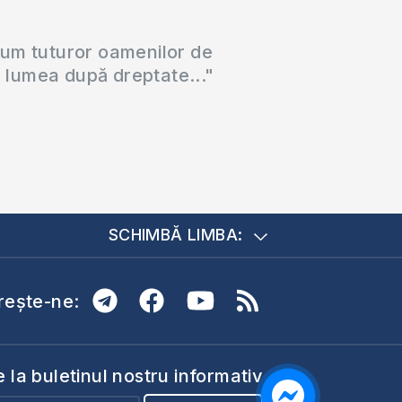
cum tuturor oamenilor de
a lumea după dreptate..."
SCHIMBĂ LIMBA:
ește-ne:
la buletinul nostru informativ