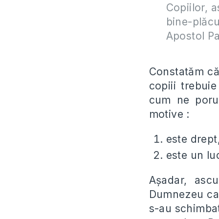
Copiilor, a
bine-plăcu
Apostol Pa
Constatăm că n
copiii trebui
cum ne poru
motive :
este drept
este un lu
Aşadar, ascu
Dumnezeu care
s-au schimbat