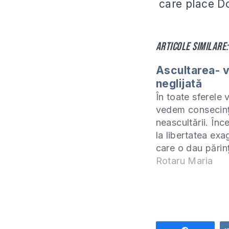
care place D
Articole similare:
Ascultarea- 
neglijată
În toate sferele v
vedem consecin
neascultării. În
la libertatea exa
care o dau părinț
săi în comporta
Rotaru Maria
până la lipsa de
față de autorităț
manifestată de c
adulți. Neascult
o mare problemă