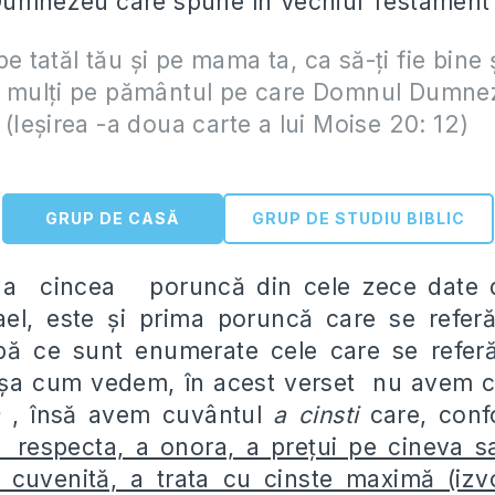
Dumnezeu care spune în Vechiul Testament a
e tatăl tău şi pe mama ta, ca să-ţi fie bine 
ni mulţi pe pământul pe care Domnul Dumnez
. (Ieşirea -a doua carte a lui Moise 20: 12)
GRUP DE CASĂ
GRUP DE STUDIU BIBLIC
e a cincea poruncă din cele zece date
ael, este şi prima poruncă care se referă
pă ce sunt enumerate cele care se referă 
a cum vedem, în acest verset nu avem 
a
, însă avem cuvântul
a cinsti
care, conf
 respecta, a onora, a prețui pe cineva s
 cuvenită, a trata cu cinste maximă (izv