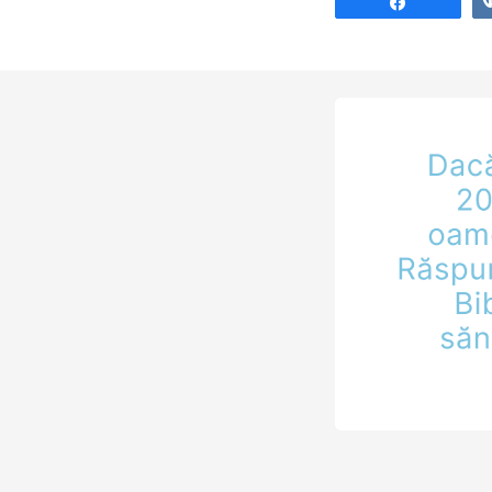
Share
societatea noast
Începe ea cu o a
care se cultivă 