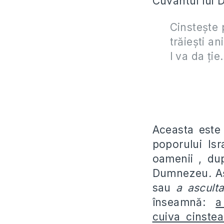
Cuvântul lui 
Cinsteşte p
trăieşti a
l va da ţie
Aceasta est
poporului Isr
oamenii , du
Dumnezeu
.
Aş
sau
a ascult
înseamnă:
a
cuiva cinstea