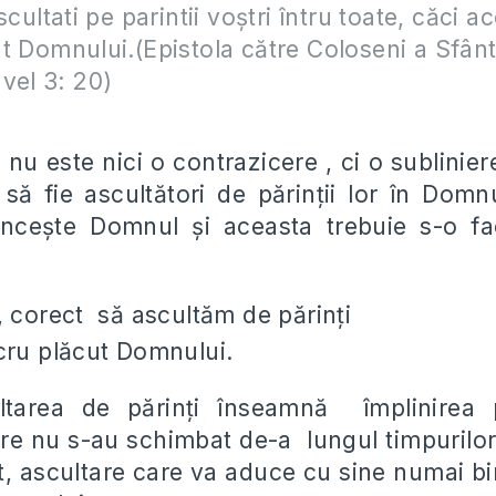
scultati pe parintii voştri întru toate, căci a
t Domnului.(Epistola către Coloseni a Sfânt
vel 3: 20)
u este nici o contrazicere , ci o sublinier
e să fie ascultători de părinţii lor în Domn
nceşte Domnul şi aceasta trebuie s-o f
, corect să ascultăm de părinţi
cru plăcut Domnului.
ltarea de părinţi înseamnă împlinirea p
 nu s-au schimbat de-a lungul timpurilor
, ascultare care va aduce cu sine numai bi