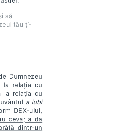
stfel:
şi să
eul tău ţi-
 de Dumnezeu
 la relaţia cu
la relaţia cu
cuvântul
a iubi
orm DEX-ului,
au ceva; a da
orâtă dintr-un