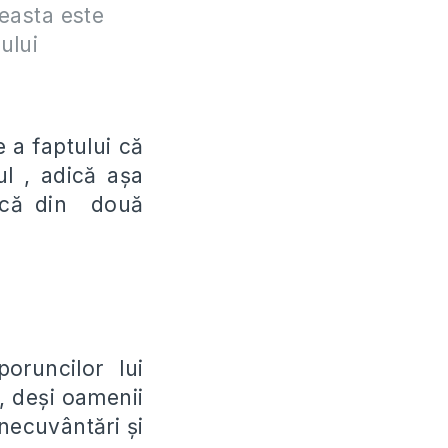
ceasta este
ului
e a faptului că
ul , adică aşa
acă din două
oruncilor lui
, deşi oamenii
necuvântări şi