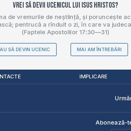
Vrei să devii ucenicul lui Isus Hristos?
 de vremurile de neștiință, și poruncește a
ască; pentrucă a rînduit o zi, în care va judec
(Faptele Apostolilor 17:30—31)
AU SĂ DEVIN UCENIC
MAI AM ÎNTREBĂRI
NTACTE
IMPLICARE
Urmăr
Abonează-te 