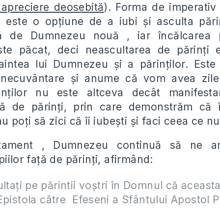
 apreciere deosebită
). Forma de imperativ
este o opţiune de a iubi şi asculta părin
ă de Dumnezeu nouă , iar încălcarea po
e păcat, deci neascultarea de părinţi 
aintea lui Dumnezeu şi a părinţilor. Est
binecuvântare şi anume că vom avea zile 
rinţilor nu este altceva decât manifestar
ţă de părinţi, prin care demonstrăm că î
 poţi să zici că îi iubeşti şi faci ceea ce nu
tament , Dumnezeu continuă să ne a
iilor faţă de părinţi, afirmând:
ultaţi pe părintii voştri în Domnul că aceast
Epistola c
ã
tre Efeseni a Sf
â
ntului Apostol P