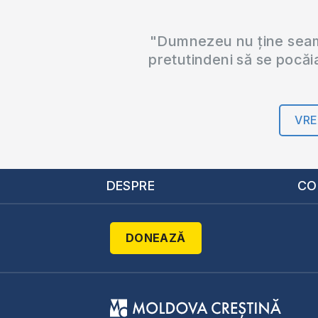
"Dumnezeu nu ține seama
pretutindeni să se pocăi
VRE
DESPRE
CO
DONEAZĂ