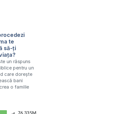
procedezi
ma te
ă să-ți
viața?
este un răspuns
biblice pentru un
lid care dorește
ească bani
crea o familie
ică anumite
din partea
.
76,335M