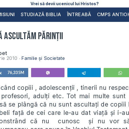
Vrei să devii ucenicul lui Hristos?
ISIUNI
STUDIAZĂ BIBLIA
ÎNTREABĂ
CMPS ANTIO
să ascultăm părinţii
bet
rie 2010
Familie și Societate
Share
76,335M
Vibe
Telegram
W
când copiii , adolescenţii , tinerii nu respect
i, profesori, adulţi etc. Tot mai multe sunt
 să se plângă că nu sunt ascultaţi de copiii l
beli faţă de cei care le-au dat viaţă şi i-a
onstrând că nu cunosc şi nu vor să