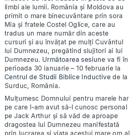
limbi ale lumii. România și Moldova au
primit o mare binecuvântare prin sora
Mia și fratele Costel Oglice, care au
tradus un mare număr din aceste
cursuri și au învățat pe mulți Cuvântul
lui Dumnezeu, pregătind slujitori ai lui
Dumnezeu.
Următoarea sesiune
va fi în
perioada 30 ianuarie – 10 februarie la
Centrul de Studii Biblice Inductive
de la
Surduc, România.
Mulțumesc Domnului pentru marele har
pe care l-am avut să-l cunosc personal
pe Jack Arthur și să văd de aproape
dragostea lui Dumnezeu manifestată
prin lucrarea și viața acestui mare om al