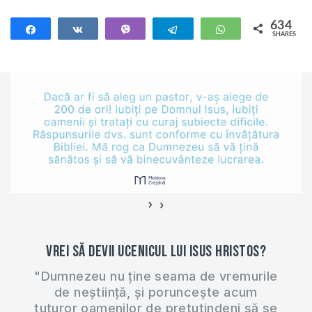
634
Share
Share
Vibe
Telegram
WhatsApp
SHARES
634
›
‹
Vrei să devii ucenicul lui Isus Hristos?
"Dumnezeu nu ține seama de vremurile
de neștiință, și poruncește acum
tuturor oamenilor de pretutindeni să se