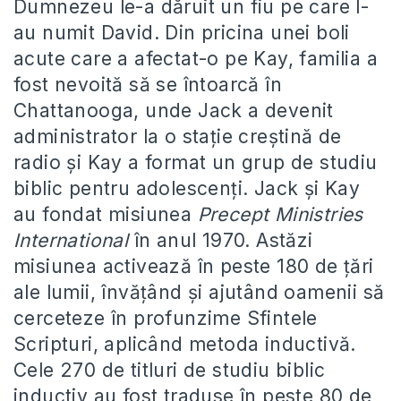
Dumnezeu le-a dăruit un fiu pe care l-
au numit David. Din pricina unei boli
acute care a afectat-o pe Kay, familia a
fost nevoită să se întoarcă în
Chattanooga, unde Jack a devenit
administrator la o stație creștină de
radio și Kay a format un grup de studiu
biblic pentru adolescenți. Jack și Kay
au fondat misiunea
Precept Ministries
International
în anul 1970. Astăzi
misiunea activează în peste 180 de țări
ale lumii, învățând și ajutând oamenii să
cerceteze în profunzime Sfintele
Scripturi, aplicând metoda inductivă.
Cele 270 de titluri de studiu biblic
inductiv au fost traduse în peste 80 de