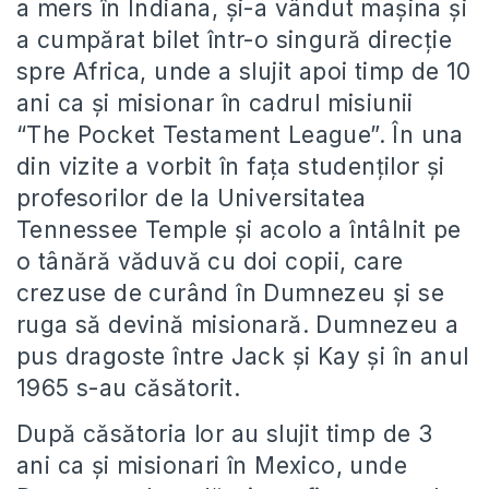
a mers în Indiana, și-a vândut mașina și
a cumpărat bilet într-o singură direcție
spre Africa, unde a slujit apoi timp de 10
ani ca și misionar în cadrul misiunii
“The Pocket Testament League”. În una
din vizite a vorbit în fața studenților și
profesorilor de la Universitatea
Tennessee Temple și acolo a întâlnit pe
o tânără văduvă cu doi copii, care
crezuse de curând în Dumnezeu și se
ruga să devină misionară. Dumnezeu a
pus dragoste între Jack și Kay și în anul
1965 s-au căsătorit.
După căsătoria lor au slujit timp de 3
ani ca și misionari în Mexico, unde