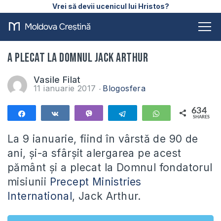
Vrei să devii ucenicul lui Hristos?
A plecat la Domnul Jack Arthur
Vasile Filat
11 ianuarie 2017
Blogosfera
634
Share
Share
Vibe
Telegram
WhatsApp
SHARES
634
La 9 ianuarie, fiind în vârstă de 90 de
ani, și-a sfârșit alergarea pe acest
pământ și a plecat la Domnul fondatorul
misiunii
Precept Ministries
International
, Jack Arthur.