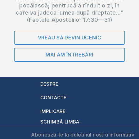
pocăiască; pentrucă a rînduit o zi, în
care va judeca lumea după dreptate..."
(Faptele Apostolilor 17:30—31)
VREAU SĂ DEVIN UCENIC
MAI AM ÎNTREBĂRI
DESPRE
CONTACTE
IMPLICARE
SCHIMBĂ LIMBA:
Abonează-te la buletinul nostru informativ