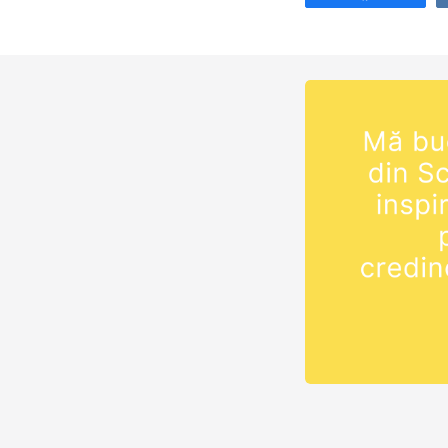
fitness cu studiu
momentul actual
antrenamentele 
desfășoară într-
veche, fără gea