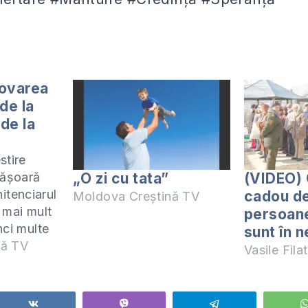
ovarea
 de la
de la
stire
„O zi cu tata”
(VIDEO) 
fășoară
nitenciarul
cadou de
Moldova Creștină TV
 mai mult
persoane
nci multe
sunt în 
ă-L
nă TV
Vasile Filat
mnezeu.
bisericii
tele de
Share
Vibe
Telegram