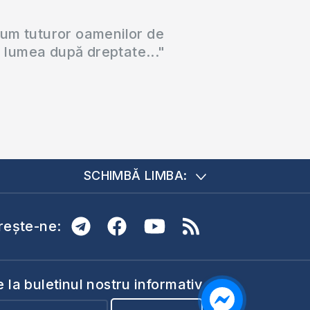
cum tuturor oamenilor de
a lumea după dreptate..."
SCHIMBĂ LIMBA:
ește-ne:
la buletinul nostru informativ