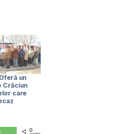
Oferă un
 Crăciun
lor care
necaz
0
WhatsApp