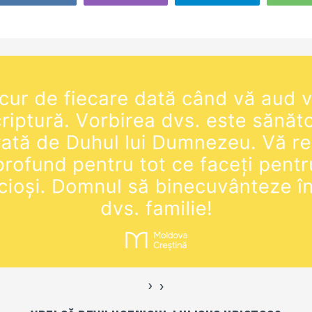
 biblic. La
se
o clădire
muri…
›
‹