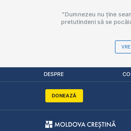
"Dumnezeu nu ține seama
pretutindeni să se pocăi
VRE
DESPRE
CO
DONEAZĂ