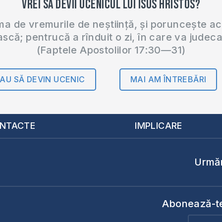
Vrei să devii ucenicul lui Isus Hristos?
 de vremurile de neștiință, și poruncește a
ască; pentrucă a rînduit o zi, în care va judec
(Faptele Apostolilor 17:30—31)
AU SĂ DEVIN UCENIC
MAI AM ÎNTREBĂRI
NTACTE
IMPLICARE
Urmăr
Abonează-te 