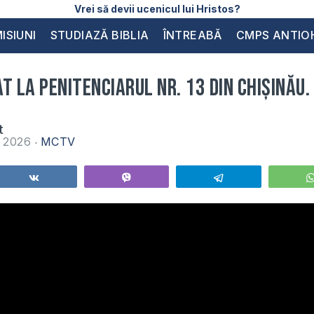
Vrei să devii ucenicul lui Hristos?
ISIUNI
STUDIAZĂ BIBLIA
ÎNTREABĂ
CMPS ANTIO
t la Penitenciarul Nr. 13 din Chișinău.
t
e 2026
MCTV
Share
Vibe
Telegram