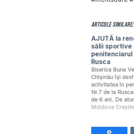
Articole similare:
AJUTĂ la ren
sălii sportive
penitenciarul 
Rusca
Biserica Buna Ve
Chișinău își des
activitatea în pe
Nr.7 de la Rusca
de 6 ani. De atu
femei au ajuns s
Moldova Crești
cunoască pe Du
Una din lucrările 
sunt antrenamen
Share