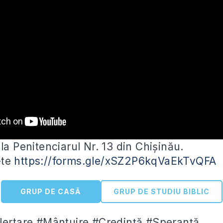
la Penitenciarul Nr. 13 din Chișinău.
-te
https://forms.gle/xSZ2P6kqVaEkTvQFA
GRUP DE CASĂ
GRUP DE STUDIU BIBLIC
Iertare #Mântuire #Credință #Speranță