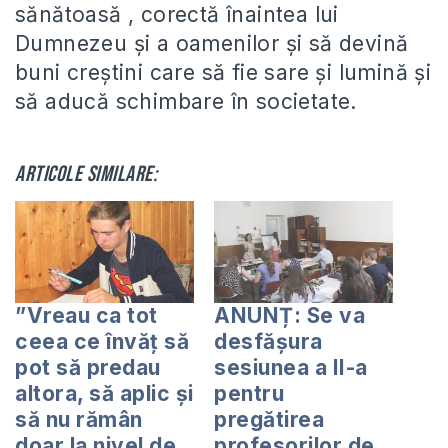
sănătoasă , corectă înaintea lui
Dumnezeu și a oamenilor și să devină
buni creștini care să fie sare și lumină și
să aducă schimbare în societate.
Articole similare:
”Vreau ca tot
ANUNȚ: Se va
ceea ce învăț să
desfășura
pot să predau
sesiunea a II-a
altora, să aplic și
pentru
să nu rămân
pregătirea
doar la nivel de
profesorilor de