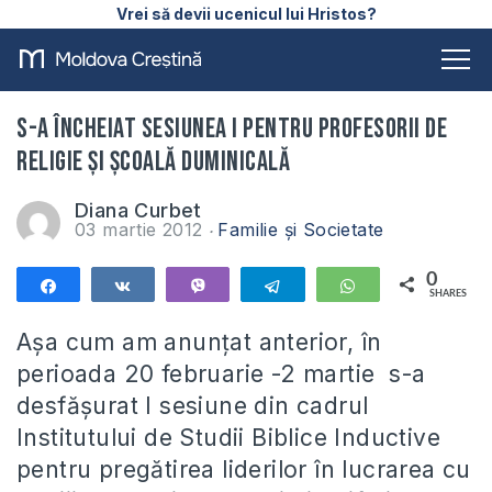
Vrei să devii ucenicul lui Hristos?
S-a încheiat sesiunea I pentru profesorii de
Religie și Școală Duminicală
Diana Curbet
03 martie 2012
Familie și Societate
0
Share
Share
Vibe
Telegram
WhatsApp
SHARES
Așa cum am anunțat anterior, în
perioada 20 februarie -2 martie s-a
desfășurat I sesiune din cadrul
Institutului de Studii Biblice Inductive
pentru pregătirea liderilor în lucrarea cu