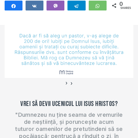
0
Share
Share
Vibe
Telegram
WhatsApp
SHARES
›
‹
Vrei să devii ucenicul lui Isus Hristos?
"Dumnezeu nu ține seama de vremurile
de neștiință, și poruncește acum
tuturor oamenilor de pretutindeni să se
pocăiască; pentrucă a rînduit o zi, în