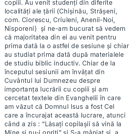
copiii. Au venit studenți din diferite
localități ale țării (Chișinău, Strășeni,
com. Ciorescu, Criuleni, Anenii-Noi,
Nisporeni) și ne-am bucurat să vedem
că majoritatea din ei au venit pentru
prima dată la o astfel de sesiune și chiar
au studiat prima dată după materialele
de studiu biblic inductiv. Chiar de la
începutul sesiunii am învățat din
Cuvântul lui Dumnezeu despre
importanța lucrării cu copiii și am
cercetat textele din Evanghelii în care
am văzut că Domnul Isus a fost Cel
care a încurajat această lucrare, atunci
când a zis : “Lăsați copilașii să vină la
Mine și nu-i opriți” și S-a mâniat și a