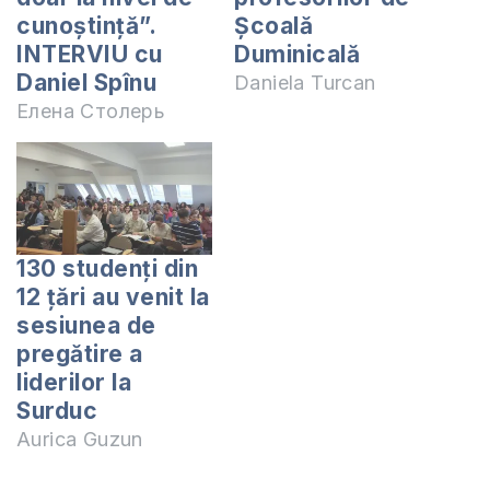
cunoștință”.
Școală
INTERVIU cu
Duminicală
Daniel Spînu
Daniela Turcan
Елена Столерь
130 studenţi din
12 ţări au venit la
sesiunea de
pregătire a
liderilor la
Surduc
Aurica Guzun