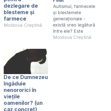
dezlegare de
Autismul, farmecele
blesteme și
și blestemele
farmece
generaționale -
există vreo legătură
Moldova Creștină
între ele? Este
autismul copilului
Moldova Creștină
consecință în urma
păcatelor de
vrăjitorie și farmece
ale rudelor în trecut?
Ce poți să faci
acum? Te invit să
De ce Dumnezeu
studiem împreună
îngăduie
cartea 1 Corinteni.
nenororici în
Studiul acesta îl
viețile
predau online
oamenilor? (un
(ZOOM) în fiecare zi
caz concret)