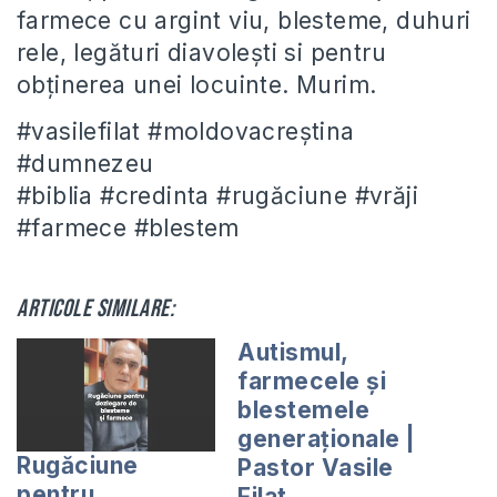
farmece cu argint viu, blesteme, duhuri
rele, legături diavolești si pentru
obținerea unei locuinte. Murim.
#vasilefilat #moldovacreștina
#dumnezeu
#biblia #credinta #rugăciune #vrăji
#farmece #blestem
Articole similare:
Autismul,
farmecele și
blestemele
generaționale |
Rugăciune
Pastor Vasile
pentru
Filat