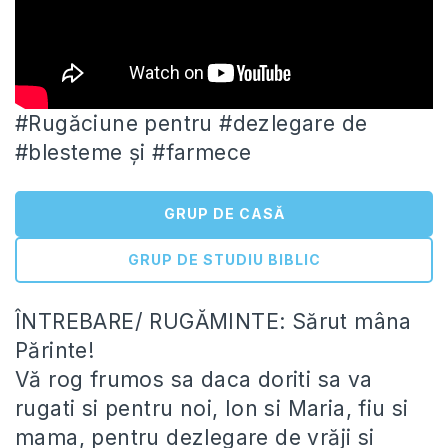
#Rugăciune pentru #dezlegare de
#blesteme și #farmece
GRUP DE CASĂ
GRUP DE STUDIU BIBLIC
ÎNTREBARE/ RUGĂMINTE: Sărut mâna
Părinte!
Vă rog frumos sa daca doriti sa va
rugati si
pentru noi, Ion si Maria, fiu si
mama, pentru dezlegare de vrăji si