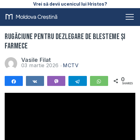
Vrei să devii ucenicul lui Hristos?
Rugăciune pentru dezlegare de blesteme și
farmece
Vasile Filat
03 martie 2026
MCTV
0
Share
Share
Vibe
Telegram
WhatsApp
SHARES