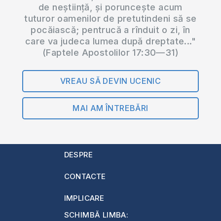
de neștiință, și poruncește acum
tuturor oamenilor de pretutindeni să se
pocăiască; pentrucă a rînduit o zi, în
care va judeca lumea după dreptate..."
(Faptele Apostolilor 17:30—31)
VREAU SĂ DEVIN UCENIC
MAI AM ÎNTREBĂRI
DESPRE
CONTACTE
IMPLICARE
SCHIMBĂ LIMBA: