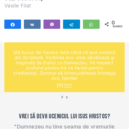
de miercuri…
Vasile Filat
0
Share
Share
Vibe
Telegram
WhatsApp
SHARES
›
‹
Vrei să devii ucenicul lui Isus Hristos?
"Dumnezeu nu ține seama de vremurile