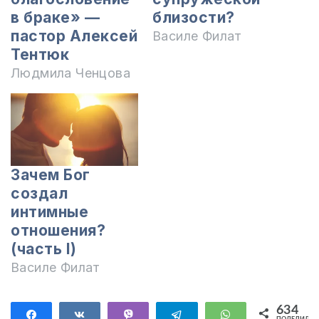
в браке» —
близости?
пастор Алексей
Василе Филат
Тентюк
Людмила Ченцова
Зачем Бог
создал
интимные
отношения?
(часть I)
Василе Филат
634
Поделиться
Поделиться
Vibe
Telegram
WhatsApp