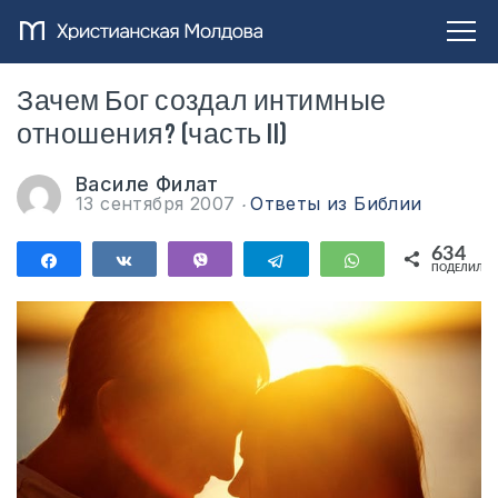
Зачем Бог создал интимные
отношения? (часть II)
Василе Филат
13 сентября 2007
Ответы из Библии
634
Поделиться
Поделиться
Vibe
Telegram
WhatsApp
ПОДЕЛИЛИС
634