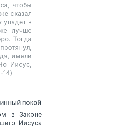
са, чтобы
же сказал
у упадет в
же лучше
ро. Тогда
 протянул,
йдя, имели
Но Иисус,
-14)
тинный покой
ом в Законе
ашего Иисуса