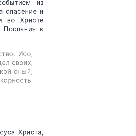
событием из
а спасение и
м во Христе
р Послания к
тво. Ибо,
дел своих,
окой оный,
корность.
суса Христа,