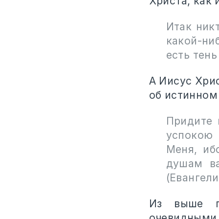
Христа, как 
Итак никт
какой-ниб
есть тень
А Иисус Хри
об истинном
Придите 
успокою 
Меня, иб
душам ва
(Евангели
Из выше пр
очевидными