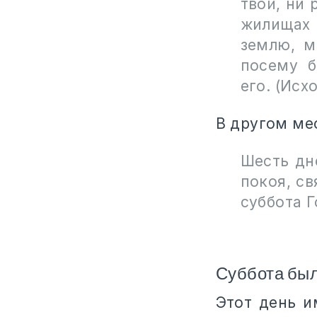
твой, ни 
жилищах 
землю, м
посему б
его. (Исхо
В другом ме
Шесть дн
покоя, св
суббота Г
Суббота был
Этот день и