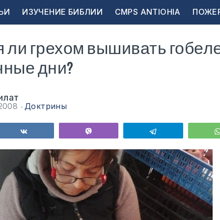
ЬИ
ИЗУЧЕНИЕ БИБЛИИ
CMPS ANTIOHIA
ПОЖЕ
 ли грехом вышивать гобеле
чные дни?
илат
 2008
Доктрины
ься
Поделиться
Vibe
Telegram