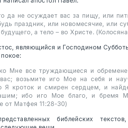
и написал апостол Павел:
о да не осуждает вас за пищу, или пит
удь праздник, или новомесячие, или су
 будущего, а тело – во Христе. (Колосяна
стос, являющийся и Господином Субботы
 покое:
ко Мне все труждающиеся и обремене
вас; возьмите иго Мое на себя и нау
о Я кроток и смирен сердцем, и найд
шим; ибо иго Мое благо, и бремя М
е от Матфея 11:28-30)
едставленных библейских текстов,
 следующие вещи.