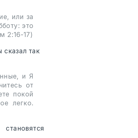
ие, или за
бботу: это
м 2:16-17)
 сказал так
нные, и Я
читесь от
ете покой
ое легко.
 становятся