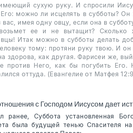
 имеющий сухую руку. И спросили Иису
 Его: можно ли исцелять в субботы? Он 
з вас, имея одну овцу, если она в суббот
 возьмет ее и не вытащит? Сколько 
овцы! Итак можно в субботы делать доб
еловеку тому: протяни руку твою. И он
на здорова, как другая. Фарисеи же, вы
е против Него, как бы погубить Его. 
алился оттуда. (Евангелие от Матфея 12:9
отношения с Господом Иисусом дает ис
ал ранее, Суббота установленная Бог
ета была будущей тенью Спасителя н