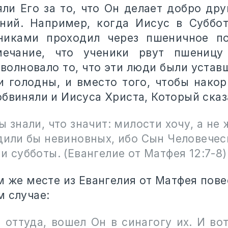
яли Его за то, что Он делает добро др
ний. Например, когда Иисус в Суббо
никами проходил через пшеничное по
мечание, что ученики рвут пшеницу
волновало то, что эти люди были устав
и голодны, и вместо того, чтобы накор
бвиняли и Иисуса Христа, Который сказ
ы знали, что значит: милости хочу, а не
дили бы невиновных, ибо Сын Человечес
и субботы. (Евангелие от Матфея 12:7-8)
м же месте из Евангелия от Матфея пов
м случае:
 оттуда, вошел Он в синагогу их. И во