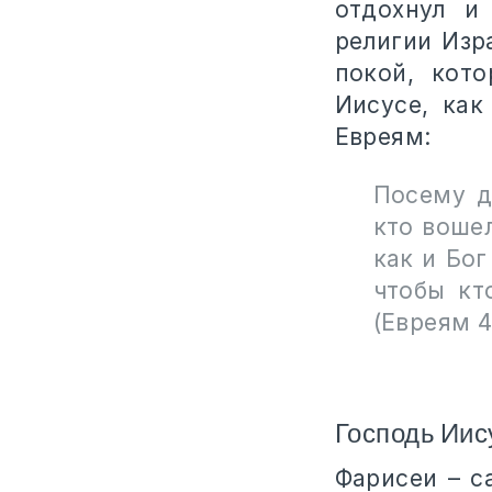
отдохнул и
религии Изр
покой, кот
Иисусе, как
Евреям:
Посему д
кто вошел
как и Бог
чтобы кт
(Евреям 4
Господь Иис
Фарисеи – с