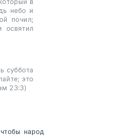
 который в
дь небо и
ой почил;
и освятил
ь суббота
лайте; это
ам 23:3)
 чтобы народ