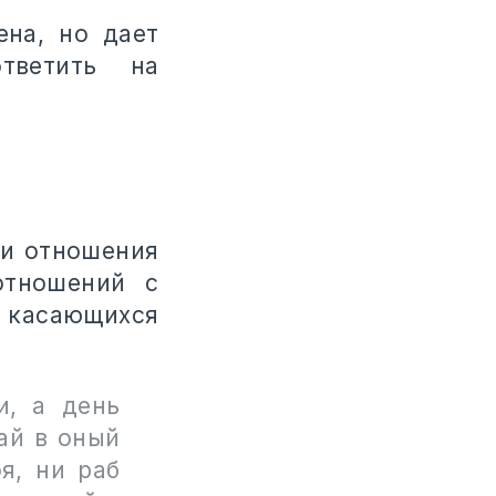
ена, но дает
тветить на
ши отношения
отношений с
з касающихся
и, а день
ай в оный
я, ни раб