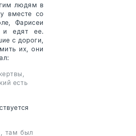
угим людям в
ту вместе со
ле, Фарисеи
 и едят ее.
шие с дороги,
мить их, они
ал:
 жертвы,
кий есть
ествуется
т, там был