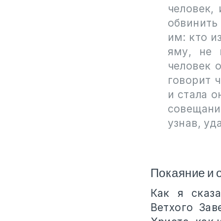
человек,
обвинить
им: кто и
яму, не
человек 
говорит ч
и стала о
совещани
узнав, уд
Покаяние и 
Как я сказ
Ветхого Зав