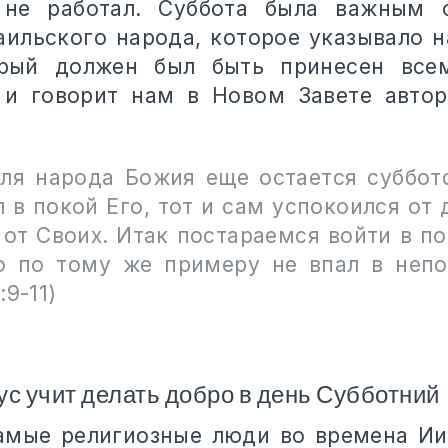
 не работал. Суббота была важным 
аильского народа, которое указывало н
орый должен был быть принесен все
 и говорит нам в Новом Завете авто
ля народа Божия еще остается субботс
 в покой Его, тот и сам успокоился от 
 от Своих. Итак постараемся войти в п
о по тому же примеру не впал в непо
:9-11)
ус учит делать добро в день Субботний
амые религиозные люди во времена Ии