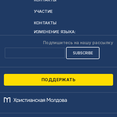
воспользоваться
тем временем,
УЧАСТИЕ
когда на сессию
могут придти и
КОНТАКТЫ
студенты и
ИЗМЕНЕНИЕ ЯЗЫКА:
ученики – будущее
завтрашних
Подпишитесь на нашу рассылку
церквей, от
которых в
большой…
ПОДДЕРЖАТЬ