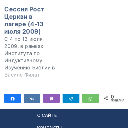
«Как толковать
Сессия Рост
трудную тему из
Церкви в
Библии?». Вместе
лагере (4-13
со студентами мы
июля 2009)
будем изучать
С 4 по 13 июля
вторую часть
2009, в рамках
Евангелия от
Института по
Иоанна и будем
Индуктивному
делать
Изучению Библии в
упражнение на
Молдове
Василе Филат
примере темы что
запланирована
говорит Библия о
сессия Рост
Крещении Духом
Церкви. Это
0
Святом.Приглашаем
Поделиться
Поделиться
Vibe
Telegram
WhatsApp
ПОДЕЛИЛИС
большая нужда
всех…
времени, в
О САЙТЕ
котором мы живем
и мы желаем
КОНТАКТЫ