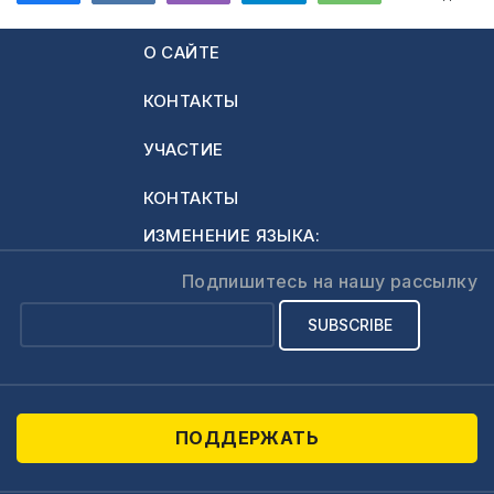
церквей в Украине,
634
о правильном
О САЙТЕ
христианском
ответе во время
КОНТАКТЫ
войны и какие
уроки должны
УЧАСТИЕ
извлечь верующие
и служители
КОНТАКТЫ
церквей Молдовы
ИЗМЕНЕНИЕ ЯЗЫКА:
и других стран
которым грозит
Подпишитесь на нашу рассылку
опастность войны.
ПОДДЕРЖАТЬ