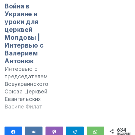
Война в
Украине и
уроки для
церквей
Молдовы |
Интервью с
Валерием
Антонюк
Интервью с
председателем
Всеукраинского
Союза Церквей
Евангельских
Христиан-
Василе Филат
Баптистов
Валерием Антонюк
о положении
634
Поделиться
Поделиться
Vibe
Telegram
WhatsApp
ПОДЕЛИЛИС