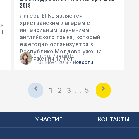
2018
Лагерь EFNL является
христианским лагерем с
a»
интенсивным изучением
 1
английского языка, который
ежегодно организуется в
Республике Молдова уже на
Irina Panainte
протяжении 17 лет...
02 июня 2018
Новости
1
2
3
…
5
Ы
УЧАСТИЕ
КОНТАКТЫ