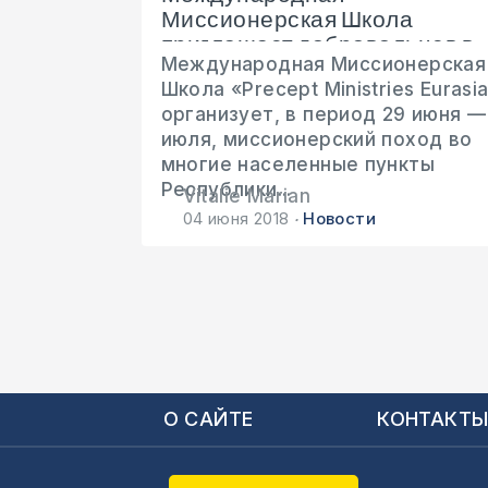
Миссионерская Школа
приглашает добровольцев в
Международная Миссионерская
миссионерский поход 29...
Школа «Precept Ministries Eurasi
организует, в период 29 июня —
июля, миссионерский поход во
многие населенные пункты
Республики...
Vitalie Marian
04 июня 2018
Новости
О САЙТЕ
КОНТАКТ