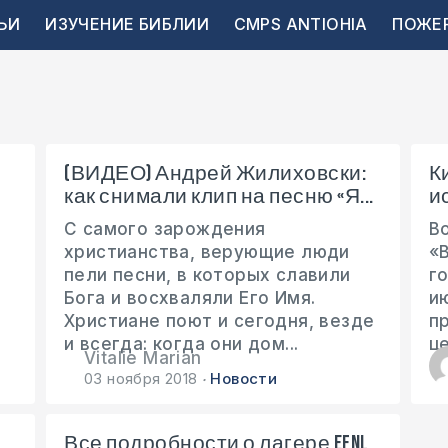
ЬИ
ИЗУЧЕНИЕ БИБЛИИ
CMPS ANTIOHIA
ПОЖЕ
(ВИДЕО) Андрей Жилиховски:
К
как снимали клип на песню «Я...
и
С самого зарождения
В
христианства, верующие люди
«
пели песни, в которых славили
г
Бога и восхваляли Его Имя.
и
Христиане поют и сегодня, везде
п
и всегда: когда они дом...
це
Vitalie Marian
03 ноября 2018
Новости
Все подробности о лагере EFNL