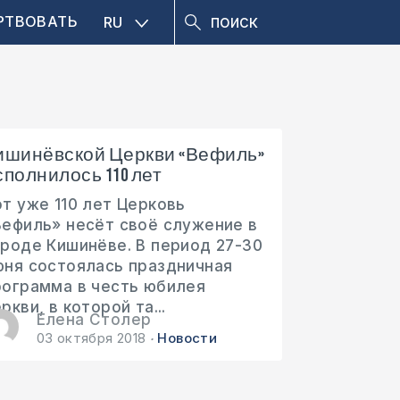
РТВОВАТЬ
RU
ишинёвской Церкви «Вефиль»
сполнилось 110 лет
от уже 110 лет Церковь
Вефиль» несёт своё служение в
ороде Кишинёве. В период 27-30
юня состоялась праздничная
рограмма в честь юбилея
ркви, в которой та...
Елена Столер
03 октября 2018
Новости