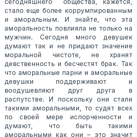
сегодняшнего общества, кажется,
стало еще более коррумпированным
и аморальным. И знайте, что эта
аморальность повлияла не только на
мужчин. Сегодня много девушек
думают так и не придают значение
моральной чистоте, не хранят
девственность и бесчестят брак. Так
что аморальные парни и аморальные
девушки поддерживают и
воодушевляют друг друга в
распутстве. И поскольку они стали
такими аморальными, то судят всех
по своей мере испорченности и
думают, что быть такими
аморальными как они – это значит