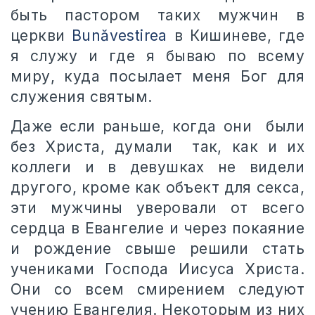
быть пастором таких мужчин в
церкви
Bunăvestirea
в Кишиневе, где
я служу и где я бываю по всему
миру, куда посылает меня Бог для
служения святым.
Даже если раньше, когда они были
без Христа, думали так, как и их
коллеги и в девушках не видели
другого, кроме как объект для секса,
эти мужчины уверовали от всего
сердца в Евангелие и через покаяние
и рождение свыше решили стать
учениками Господа Иисуса Христа.
Они со всем смирением следуют
учению Евангелия. Некоторым из них