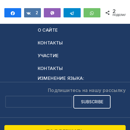
2
Поделиться
Поделиться
2
Vibe
Telegram
WhatsApp
ПОДЕЛИЛИС
О САЙТЕ
КОНТАКТЫ
УЧАСТИЕ
КОНТАКТЫ
ИЗМЕНЕНИЕ ЯЗЫКА:
Подпишитесь на нашу рассылку