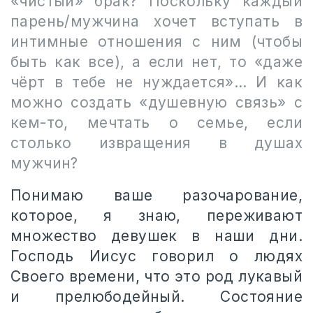
«чистый» брак? Поскольку каждый
парень/мужчина хочет вступать в
интимные отношения с ним (чтобы
быть как все), а если нет, то «даже
чёрт в тебе не нуждается»… И как
можно создать «душевную связь» с
кем-то, мечтать о семье, если
столько извращения в душах
мужчин?
Понимаю ваше разочарование,
которое, я знаю, переживают
множество девушек в наши дни.
Господь Иисус говорил о людях
Своего времени, что это род лукавый
и прелюбодейный. Состояние