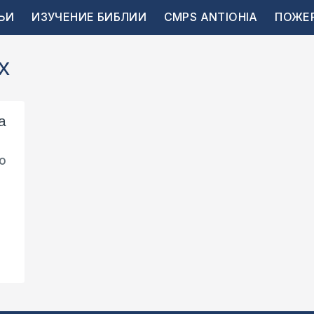
ЬИ
ИЗУЧЕНИЕ БИБЛИИ
CMPS ANTIOHIA
ПОЖЕ
х
а
о