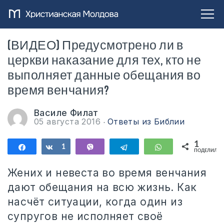
(ВИДЕО) Предусмотрено ли в
церкви наказание для тех, кто не
выполняет данные обещания во
время венчания?
Василе Филат
05 августа 2016
Ответы из Библии
1
Поделиться
Поделиться
1
Vibe
Telegram
WhatsApp
ПОДЕЛИЛИС
Жених и невеста во время венчания
дают обещания на всю жизнь. Как
насчёт ситуации, когда один из
супругов не исполняет своё