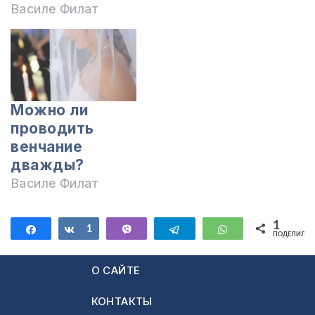
Василе Филат
Можно ли
проводить
венчание
дважды?
Василе Филат
1
Поделиться
Поделиться
1
Vibe
Telegram
WhatsApp
ПОДЕЛИЛИС
О САЙТЕ
КОНТАКТЫ