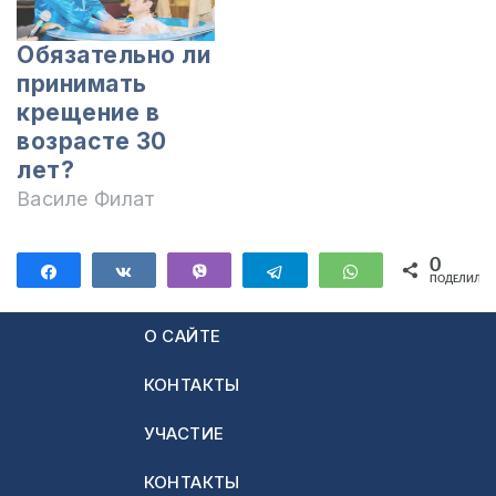
Обязательно ли
принимать
крещение в
возрасте 30
лет?
Василе Филат
0
Поделиться
Поделиться
Vibe
Telegram
WhatsApp
ПОДЕЛИЛИС
О САЙТЕ
КОНТАКТЫ
УЧАСТИЕ
КОНТАКТЫ