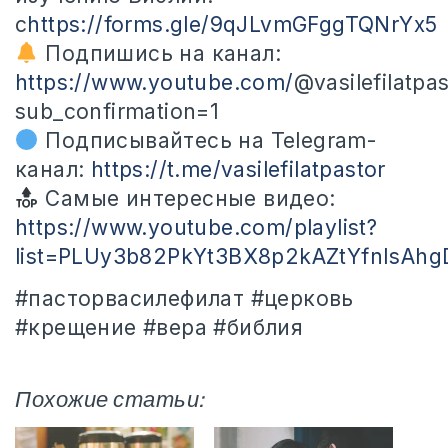
с
https://forms.gle/9qJLvmGFggTQNrYx5
Подпишись на канал:
https://www.youtube.com/
@vasilefilatpa
sub_confirmation=1
Подписывайтесь на Telegram-
канал:
https://t.me/vasilefilatpastor
Самые интересные видео:
https://www.youtube.com/playlist?
list=PLUy3b82PkYt3BX8p2kAZtYfnIsAh
#пасторвасилефилат #церковь
#крещение #вера #библия
Похожие статьи: