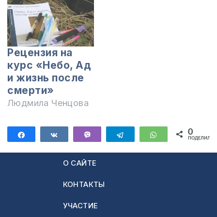
Рецензия на
курс «Небо, Ад
и жизнь после
смерти»
Людмила Ченцова
0
Поделиться
Поделиться
Vibe
Telegram
WhatsApp
ПОДЕЛИЛИС
О САЙТЕ
КОНТАКТЫ
УЧАСТИЕ