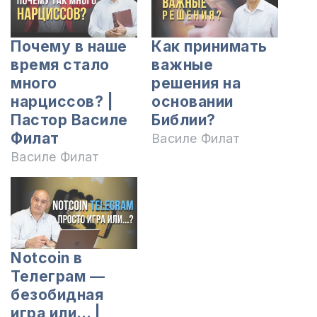
Почему в наше
Как принимать
время стало
важные
много
решения на
нарциссов? |
основании
Пастор Василе
Библии?
Филат
Василе Филат
Василе Филат
Notcoin в
Телеграм —
безобидная
игра или… |