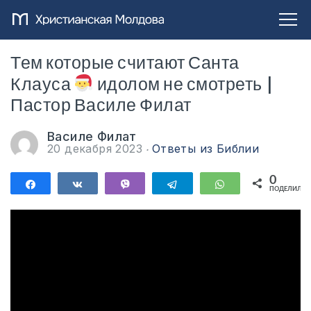
Тем которые считают Санта
Клауса
идолом не смотреть |
Пастор Василе Филат
Василе Филат
20 декабря 2023
Ответы из Библии
0
Поделиться
Поделиться
Vibe
Telegram
WhatsApp
ПОДЕЛИЛИС