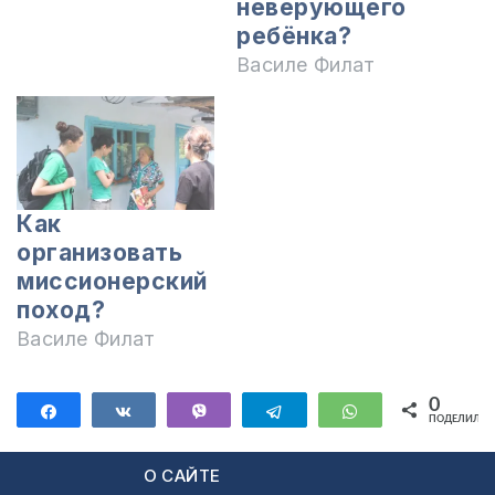
неверующего
ребёнка?
Василе Филат
Как
организовать
миссионерский
поход?
Василе Филат
0
Поделиться
Поделиться
Vibe
Telegram
WhatsApp
ПОДЕЛИЛИС
О САЙТЕ