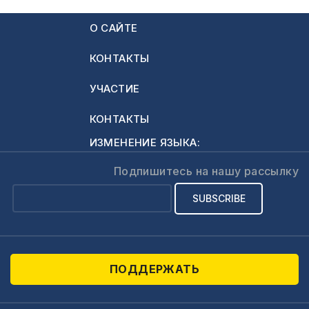
на воскресенье.
субботы, как тогда
Вот…
О САЙТЕ
можно объяснить
тексты из
КОНТАКТЫ
Евангелия от Луки
23:56 и Евангелия
УЧАСТИЕ
от Матфея 24:20?
В тексте Евангелия
КОНТАКТЫ
от Луки написано
ИЗМЕНЕНИЕ ЯЗЫКА:
так: Последовали
также и женщины,
Подпишитесь на нашу рассылку
пришедшие с…
ПОДДЕРЖАТЬ