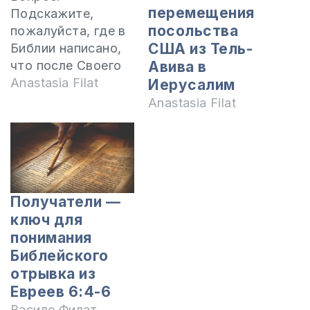
перемещения
Подскажите,
посольства
пожалуйста, где в
США из Тель-
Библии написано,
что после Своего
Авива в
Второго
Anastasia Filat
Иерусалим
пришествия,
Anastasia Filat
Господь Иисус
останется на
земле в 1000-
летнем Царстве?
Где будет
Получатели —
находиться Святой
ключ для
город Новый
понимания
Иерусалим во
Библейского
время 1000-
отрывка из
летнего Царства?
Я так понимаю, что
Евреев 6:4-6
на небесах. Но, как
Василе Филат