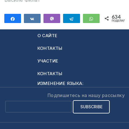
это Святой город
Новый Иерусалим
634
Поделиться
Поделиться
Vibe
Telegram
WhatsApp
будет на небесах,
ПОДЕЛИЛИС
а Господь Иисус…
634
О САЙТЕ
КОНТАКТЫ
УЧАСТИЕ
КОНТАКТЫ
ИЗМЕНЕНИЕ ЯЗЫКА:
Подпишитесь на нашу рассылку