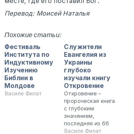
месте, где его поставил Бог.
Перевод: Моисей Наталья
Похожие статьи:
Фестиваль
Служители
Института по
Евангелия из
Индуктивному
Украины
Изучению
глубоко
Библии в
изучали книгу
Молдове
Откровение
Василе Филат
Откровение –
пророческая книга
с глубоким
значением,
последняя из 66
книг Библии. Эта
Василе Филат