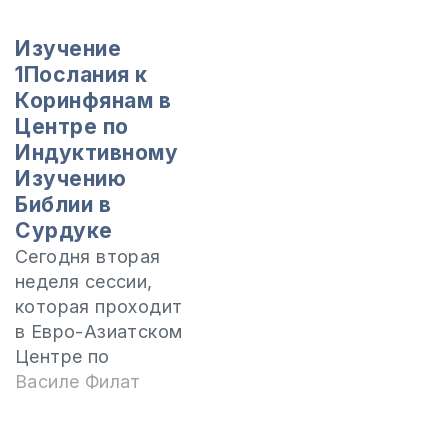
книга говорит о
последних
Изучение
основных
1Послания к
событиях из
Коринфянам в
истории
Центре по
человечества и о
Индуктивному
начале вечного
Изучению
Божьего Царства.
Библии в
Чтобы понять
Сурдуке
пророческую
Сегодня вторая
весть книги
неделя сессии,
необходимо
которая проходит
провести хороший
в Евро-Азиатском
и основательный
Центре по
общий обзор. Этой
Индуктивному
Василе Филат
цели и посвящен II
Изучению Библии в
курс из четырех
Сурдуке, Румынии.
составленных