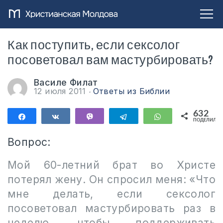
Как поступить, если сексолог
посоветовал вам мастурбировать?
Василе Филат
12 июля 2011
Ответы из Библии
632
Поделиться
Поделиться
Vibe
Telegram
WhatsApp
ПОДЕЛИЛИС
632
Вопрос:
Мой 60-летний брат во Христе
потерял жену. Он спросил меня: «Что
мне делать, если сексолог
посоветовал мастурбировать раз в
неделю, чтобы поддерживать