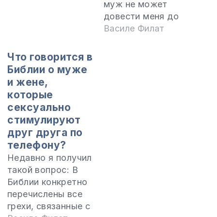
муж не может
довести меня до
оргазма, я иногда
Василе Филат
совершаю грех
малакии. Я
Что говорится в
искренне хочу
Библии о муже
избавиться от
и жене,
этого ужасного
которые
греха, но когда я
сексуально
занимаюсь с
стимулируют
мужем любовью, я
друг друга по
возбуждаюсь и
телефону?
возвращаюсь к
Недавно я получил
этому греху…
такой вопрос: В
Может ли он
Библии конкретно
ласкать рукой мои
перечислены все
эрогенные зоны,…
грехи, связанные с