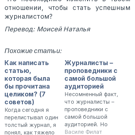
отношении, чтобы стать успешным
журналистом?
Перевод: Моисей Наталья
Похожие статьи:
Как написать
Журналисты –
статью,
проповедники с
которая была
самой большой
бы прочитана
аудиторией
целиком? (7
Несомненный факт,
советов)
что журналисты –
проповедники с
Когда сегодня я
самой большой
перелистывал один
аудиторией. Но
толстый журнал, я
вот что
Василе Филат
понял, как тяжело