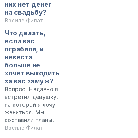
них нет денег
на свадьбу?
Василе Филат
Что делать,
если вас
ограбили, и
невеста
больше не
хочет выходить
за вас замуж?
Вопрос: Недавно я
встретил девушку,
на которой я хочу
жениться. Мы
составили планы,
как мы это
Василе Филат
сделаем, где мы