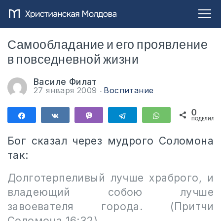
Самообладание и его проявление
в повседневной жизни
Василе Филат
27 января 2009
Воспитание
0
Поделиться
Поделиться
Vibe
Telegram
WhatsApp
ПОДЕЛИЛИС
Бог сказал через мудрого Соломона
так:
Долготерпеливый лучше храброго, и
владеющий собою лучше
завоевателя города. (Притчи
Соломона 16:32)