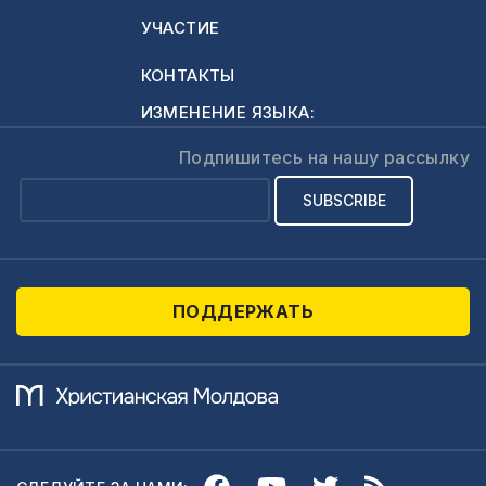
сервис, хочу
УЧАСТИЕ
процитировать
свидетельство
КОНТАКТЫ
великого
ИЗМЕНЕНИЕ ЯЗЫКА:
евангелиста Dwitht
L. Moody о том,
Подпишитесь на нашу рассылку
как он готовился к
проповеди: Когда я
выбираю тему, в
первую очередь
я…
ПОДДЕРЖАТЬ