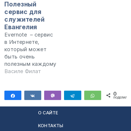
Полезный
сервис для
служителей
Евангелия
Evernote – сервис
в Интернете,
который может
быть очень
полезным каждому
пастору,
Василе Филат
проповеднику,
учителю Слова
Божьего или
0
Поделиться
Поделиться
Vibe
Telegram
WhatsApp
ПОДЕЛИЛИС
молодежному
лидеру. Перед
О САЙТЕ
тем, как
представить и
КОНТАКТЫ
посоветовать этот