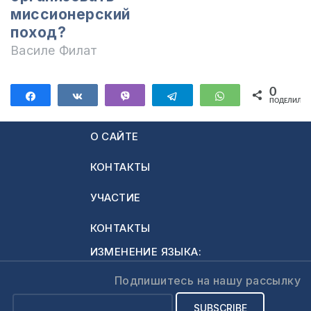
миссионерский
поход?
Василе Филат
0
Поделиться
Поделиться
Vibe
Telegram
WhatsApp
ПОДЕЛИЛИС
О САЙТЕ
КОНТАКТЫ
УЧАСТИЕ
КОНТАКТЫ
ИЗМЕНЕНИЕ ЯЗЫКА:
Подпишитесь на нашу рассылку