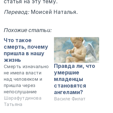
статья на эту тему.
Перевод:
Моисей Наталья.
Похожие статьи:
Что такое
смерть, почему
пришла в нашу
жизнь
Правда ли, что
Смерть изначально
умершие
не имела власти
младенцы
над человеком и
становятся
пришла через
непослушание
ангелами?
Адама и Евы.
Шарафутдинова
Василе Филат
"Змей был хитрее
Татьяна
всех зверей