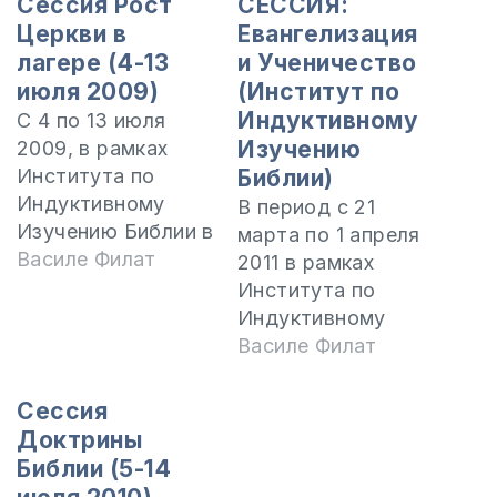
Сессия Рост
СЕССИЯ:
Церкви в
Евангелизация
лагере (4-13
и Ученичество
июля 2009)
(Институт по
Индуктивному
С 4 по 13 июля
Изучению
2009, в рамках
Института по
Библии)
Индуктивному
В период с 21
Изучению Библии в
марта по 1 апреля
Молдове
Василе Филат
2011 в рамках
запланирована
Института по
сессия Рост
Индуктивному
Церкви. Это
Изучению Библии в
Василе Филат
большая нужда
Молдове будет
времени, в
проходить сессия
Сессия
котором мы живем
Евангелизация и
Доктрины
и мы желаем
Ученичество, на
Библии (5-14
воспользоваться
которой мы будем