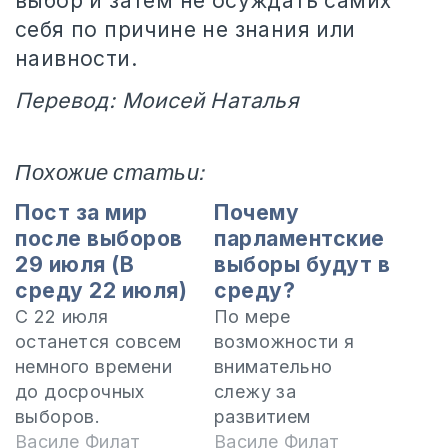
выбор и затем не осуждать самих
себя по причине не знания или
наивности.
Перевод: Моисей Наталья
Похожие статьи:
Пост за мир
Почему
после выборов
парламентские
29 июля (В
выборы будут в
среду 22 июля)
среду?
С 22 июля
По мере
останется совсем
возможности я
немного времени
внимательно
до досрочных
слежу за
выборов.
развитием
Политическое
Василе Филат
политических
Василе Филат