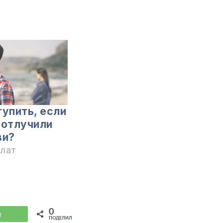
тупить, если
 отлучили
ви?
илат
0
WhatsApp
ПОДЕЛИЛИСЬ