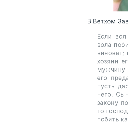
В Ветхом Зав
Если вол
вола поби
виноват; 
хозяин е
мужчину 
его пред
пусть да
него. Сы
закону по
то господ
побить ка