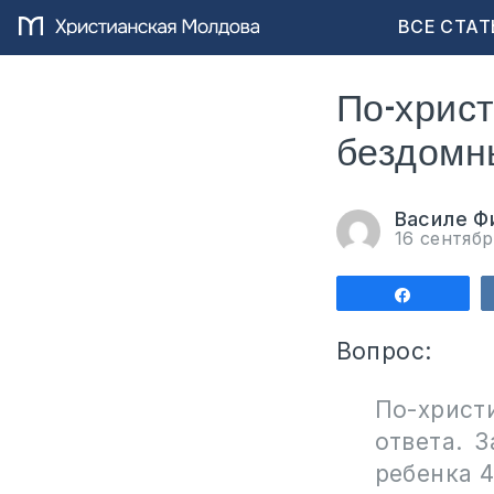
ВСЕ СТАТ
По-христ
бездомн
Василе Ф
16 сентяб
Поделит
Вопрос:
По-христ
ответа. 
ребенка 4