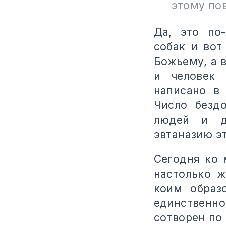
этому по
Да, это по
собак и вот
Божьему, а 
и человек 
написано в 
Число безд
людей и д
эвтаназию эт
Сегодня ко 
настолько ж
коим образ
единственн
сотворен по