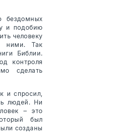
ю бездомных
зу и подобию
ить человеку
д ними. Так
ниги Библии.
од контроля
мо сделать
к и спросил,
нь людей. Ни
ловек – это
который был
были созданы