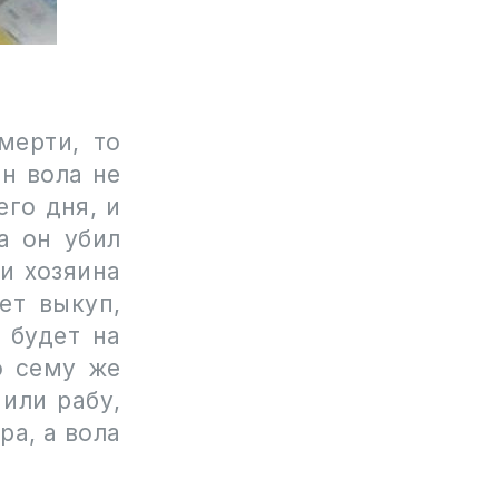
мерти, то
ин вола не
его дня, и
а он убил
и хозяина
ет выкуп,
 будет на
о сему же
 или рабу,
ра, а вола