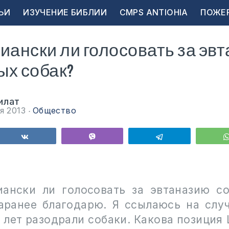
ЬИ
ИЗУЧЕНИЕ БИБЛИИ
CMPS ANTIOHIA
ПОЖЕ
иански ли голосовать за эв
ых собак?
илат
ря 2013
Общество
ься
Поделиться
Vibe
Telegram
иански ли голосовать за эвтаназию с
Заранее благодарю. Я ссылаюсь на случ
 лет разодрали собаки. Какова позиция