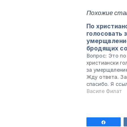
Похожие ста
По христиан
голосовать 
умерщвлени
бродящих с
Вопрос: Это по
христиански го
за умерщвлени
Жду ответа. З
спасибо. Я ссы
случай, когда 4
Василе Филат
ребенок был р
бродячими соб
Какова позици
относительно э
Поделит
Да, это по хри