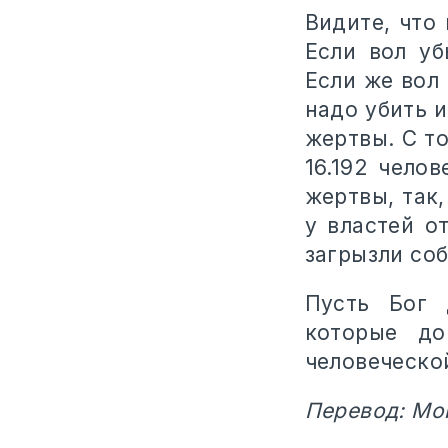
Видите, что
Если вол уб
Если же вол 
надо убить 
жертвы. С т
16.192 чело
жертвы, так
у властей о
загрызли соб
Пусть Бог 
которые до
человеческо
Перевод: Мо