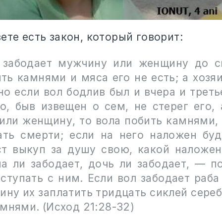
ете есть закон, который говорит:
 забодает мужчину или женщину до с
ть камнями и мяса его не есть; а хозя
но если вол бодлив был и вчера и треть
го, быв извещен о сем, не стерег его, 
или женщину, то вола побить камнями, 
ать смерти; если на него наложен буд
ст выкуп за душу свою, какой наложен
на ли забодает, дочь ли забодает, — п
ступать с ним. Если вол забодает раба
ину их заплатить тридцать сиклей сереб
мнями. (Исход 21:28-32)