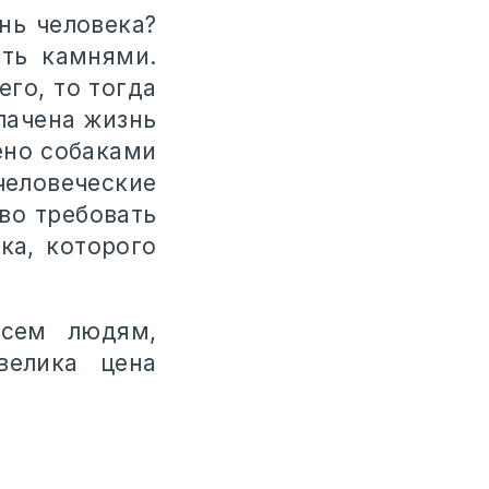
нь человека?
ить камнями.
его, то тогда
лачена жизнь
ено собаками
человеческие
во требовать
ка, которого
всем людям,
велика цена