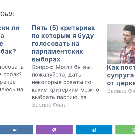
тьи:
ски ли
Пять (5) критериев
за
по которым я буду
е
голосовать на
обак?
парламентских
выборах
Как пос
лосовать
Вопрос: Могли бы вы,
е собак?
супруга
пожалуйста, дать
аранее
некоторые советы по
от церк
лаюсь на
каким критериям можно
Василе Ф
-х летний
выбрать партию, за
азодран
которую я смогу отдать
Василе Филат
аками.
свой голос 30 ноября и
я Церкви
затем не сожалеть, что
того?
проголосовал именно за
ься
Поделиться
Vibe
Telegram
стиански
эту партию? Заранее