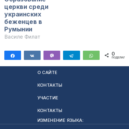
церкви среди
украинских
беженцев в
Румынии
Василе Филат
0
Поделиться
Поделиться
Vibe
Telegram
WhatsApp
ПОДЕЛИЛИС
О САЙТЕ
КОНТАКТЫ
УЧАСТИЕ
КОНТАКТЫ
ИЗМЕНЕНИЕ ЯЗЫКА: