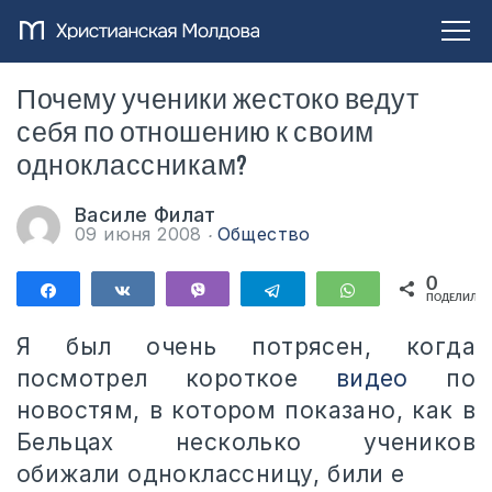
Почему ученики жестоко ведут
себя по отношению к своим
одноклассникам?
Василе Филат
09 июня 2008
Общество
0
Поделиться
Поделиться
Vibe
Telegram
WhatsApp
ПОДЕЛИЛИС
Я был очень потрясен, когда
посмотрел короткое
видео
по
новостям, в котором показано, как в
Бельцах несколько учеников
обижали одноклассницу, били е