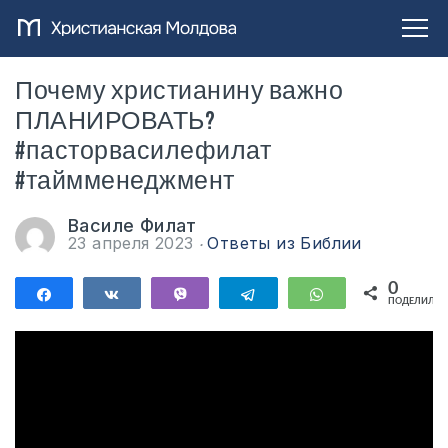
Почему христианину важно
ПЛАНИРОВАТЬ?
#пасторвасилефилат
#таймменеджмент
Василе Филат
23 апреля 2023
Ответы из Библии
0
Поделиться
Поделиться
Vibe
Telegram
WhatsApp
ПОДЕЛИЛИС