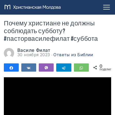
Почему христиане не должны
соблюдать субботу?
#пасторвасилефилат #суббота
Василе Филат
30 ноября 2023
Ответы из Библии
0
Поделиться
Поделиться
Vibe
Telegram
WhatsApp
ПОДЕЛИЛИС