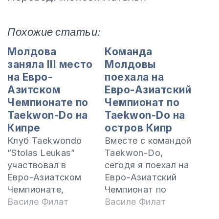
Похожие статьи:
Молдова
Команда
заняла III место
Молдовы
на Евро-
поехала на
Азитском
Евро-Азиатский
Чемпионате по
Чемпионат по
Taekwon-Do на
Taekwon-Do на
Кипре
остров Кипр
Клуб Taekwondo
Вместе с командой
”Stolas Leukas”
Taekwon-Do,
участвовал в
сегодя я поехал на
Евро-Азиатском
Евро-Азиатский
Чемпионате,
Чемпионат по
который проходил
Василе Филат
Taekwon-Do,
Василе Филат
на Кипре, куда
который пройдет