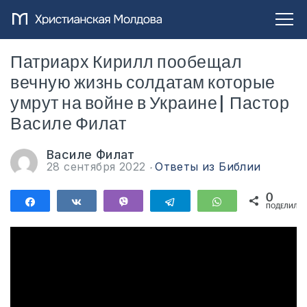
Патриарх Кирилл пообещал
вечную жизнь солдатам которые
умрут на войне в Украине| Пастор
Василе Филат
Василе Филат
28 сентября 2022
Ответы из Библии
0
Поделиться
Поделиться
Vibe
Telegram
WhatsApp
ПОДЕЛИЛИС