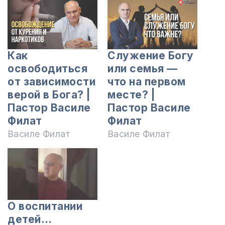
Как
Служение Богу
освободиться
или семья —
от зависимости
что на первом
верой в Бога? |
месте? |
Пастор Василе
Пастор Василе
Филат
Филат
Василе Филат
Василе Филат
О воспитании
детей…