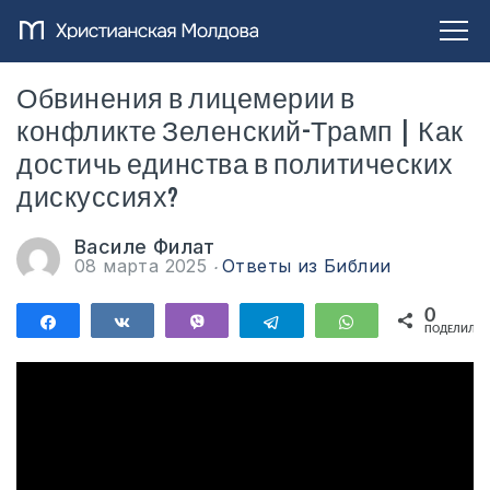
Обвинения в лицемерии в
конфликте Зеленский-Трамп | Как
достичь единства в политических
дискуссиях?
Василе Филат
08 марта 2025
Ответы из Библии
0
Поделиться
Поделиться
Vibe
Telegram
WhatsApp
ПОДЕЛИЛИС