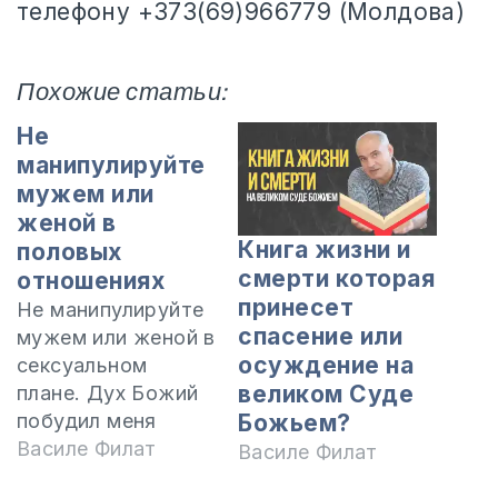
телефону +373(69)966779 (Молдова)
Похожие статьи:
Не
манипулируйте
мужем или
женой в
Книга жизни и
половых
смерти которая
отношениях
принесет
Не манипулируйте
спасение или
мужем или женой в
осуждение на
сексуальном
великом Суде
плане. Дух Божий
побудил меня
Божьем?
написать эту
Василе Филат
Василе Филат
статью, чтобы