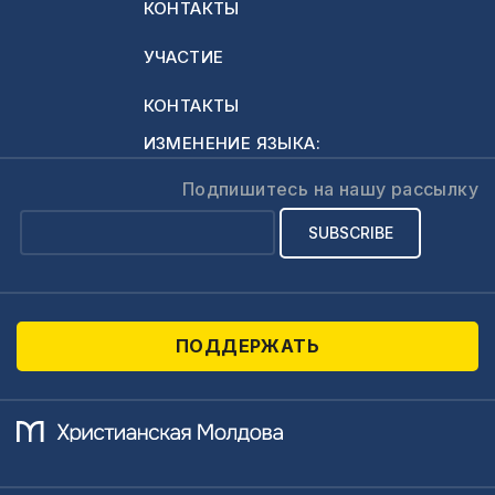
КОНТАКТЫ
https://moldovacrestina.md/ru/
Для: -
УЧАСТИЕ
приобретения
учебников по
КОНТАКТЫ
индуктивному
ИЗМЕНЕНИЕ ЯЗЫКА:
изучению Библии; -
изучению Библии в
Подпишитесь на нашу рассылку
группе; -
поступлению в
Библейский
Институт -
открытию групп по
ПОДДЕРЖАТЬ
изучению
Напишите по
адресу:
info@precept.md
или позвоните…