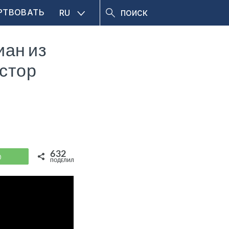
РТВОВАТЬ
RU
иан из
астор
632
WhatsApp
ПОДЕЛИЛИСЬ