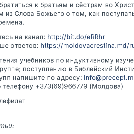
братиться к братьям и сёстрам во Христ
 из Слова Божьего о том, как поступать
ремена.
есь на канал:
http://bit.do/eRRhr
ьше ответов:
https://moldovacrestina.md/r
тения учебников по индуктивному изуч
группе; поступлению в Библейский Инсти
упп напишите по адресу:
info@precept.m
о телефону +373(69)966779 (Молдова)
лефилат
тьи: