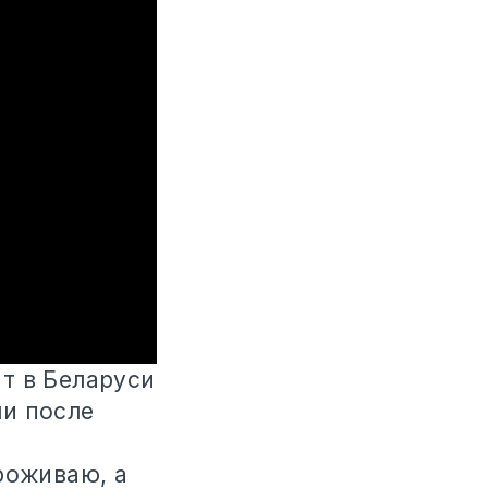
т в Беларуси
ли после
роживаю, а