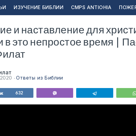
ЬИ
ИЗУЧЕНИЕ БИБЛИИ
CMPS ANTIOHIA
ПОЖЕ
е и наставление для христ
 в это непростое время | П
Филат
илат
 2020
Ответы из Библии
ься
Поделиться
632
Vibe
Telegram