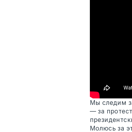
Мы следим з
— за протес
президентск
Молюсь за э