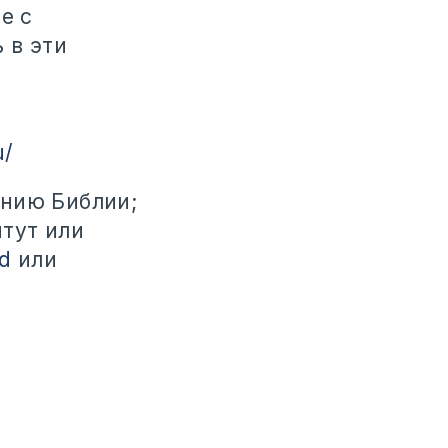
е с
 в эти
u/
ению Библии;
тут или
d
или