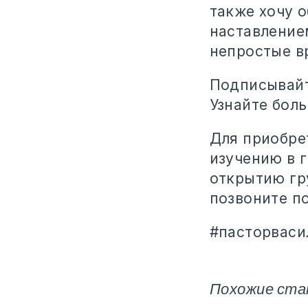
также хочу о
наставлением
непростые в
Подписывайт
Узнайте бол
Для приобре
изучению в 
открытию гр
позвоните п
#пасторваси
Похожие ста