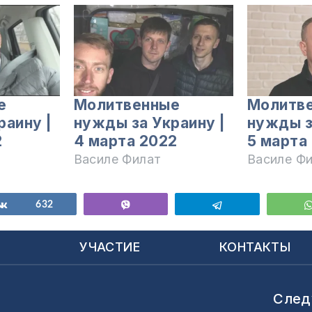
е
Молитвенные
Молитв
раину |
нужды за Украину |
нужды з
2
4 марта 2022
5 марта
Василе Филат
Василе Ф
ься
Поделиться
632
Vibe
Telegram
Ы
УЧАСТИЕ
КОНТАКТЫ
След