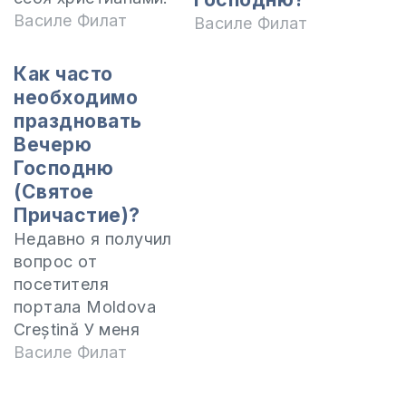
Поэтому термин
Василе Филат
Василе Филат
Вечеря Господня,
или Причастие,
Как часто
знаком
необходимо
большинству,
праздновать
даже почти всем.
Вечерю
Но вместе с этим
Господню
существует
(Святое
большая путаница
Причастие)?
относительно
Недавно я получил
этого священного
вопрос от
действа. Поэтому
посетителя
я хочу в
портала Moldova
следующих трех
Creștină У меня
статьях
есть вопрос –
Василе Филат
проследить, чему
почему Вечеря
учит Священное
Господня
Писание о Вечери