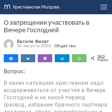
О запрещении участвовать в
Вечере Господней
Василе Филат
30 августа 2009
Общество
202
Поделиться
Поделиться
Vibe
Telegram
WhatsApp
ПОДЕЛИЛИС
202
Вопрос:
В каких ситуациях христианам надо
воздерживаться от участия в Вечере
Господней и на какой период
(развод, избрание брачного партнера
«из мира», аборт, прелюбодеяние и