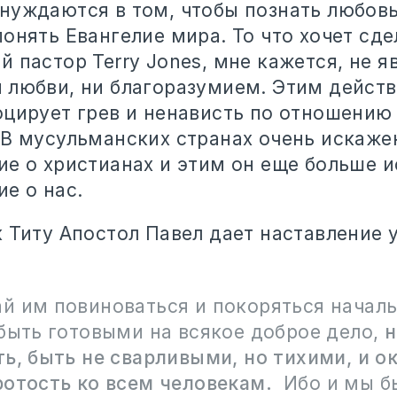
нуждаются в том, чтобы познать любов
онять Евангелие мира. То что хочет сде
 пастор Terry Jones, мне кажется, не я
 любви, ни благоразумием. Этим дейст
оцирует грев и ненависть по отношению
 В мусульманских странах очень искаже
ие о христианах и этим он еще больше и
е о нас.
 Титу Апостол Павел дает наставление 
й им повиноваться и покоряться началь
быть готовыми на всякое доброе дело,
н
ь, быть не сварливыми, но тихими, и о
ротость ко всем человекам.
Ибо и мы б