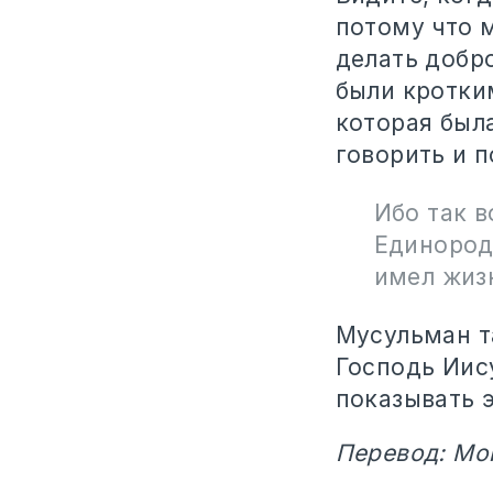
потому что м
делать добро
были кротки
которая был
говорить и 
Ибо так в
Единородн
имел жизн
Мусульман т
Господь Иис
показывать 
Перевод: Мо