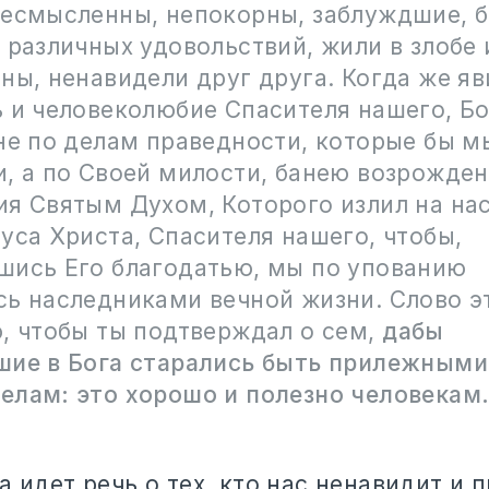
несмысленны, непокорны, заблуждшие, 
 различных удовольствий, жили в злобе 
ны, ненавидели друг друга. Когда же я
 и человеколюбие Спасителя нашего, Бо
не по делам праведности, которые бы м
, а по Своей милости, банею возрожден
ия Святым Духом, Которого излил на на
уса Христа, Спасителя нашего, чтобы,
шись Его благодатью, мы по упованию
сь наследниками вечной жизни. Слово э
ю, чтобы ты подтверждал о сем,
дабы
шие в Бога старались быть прилежными
елам: это хорошо и полезно человекам
а идет речь о тех, кто нас ненавидит и 