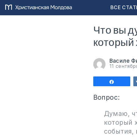
ВСЕ СТАТ
Что вы ду
который 
Василе Ф
11 сентябр
Поделит
Вопрос:
Думаю, чт
который х
события,