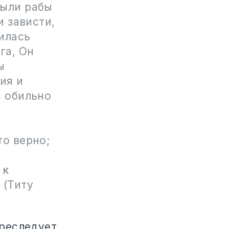
были рабы
и зависти,
вилась
га, Он
ы
ия и
с обильно
то верно;
 к
.
(Титу
преследует