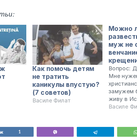
тьи:
Можно 
развест
муж не 
венчани
крещени
уж
Как помочь детям
Вопрос: Д
от
не тратить
Мне нуже
христианс
каникулы впустую?
замужем б
(7 советов)
живу в Ис
Василе Филат
гражданк
Василе Ф
Молдова,
граждани
поженилис
ься
Поделиться
1
Vibe
Telegram