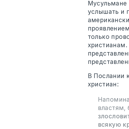
Мусульмане 
услышать и п
американский
проявлением
только пров
христианам.
представлен
представлени
В Послании к
христиан:
Напомина
властям, 
злословит
всякую к