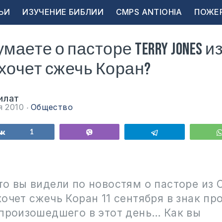
ЬИ
ИЗУЧЕНИЕ БИБЛИИ
CMPS ANTIOHIA
ПОЖЕ
маете о пасторе Terry Jones 
хочет сжечь Коран?
илат
я 2010
Общество
ься
Поделиться
1
Vibe
Telegram
о вы видели по новостям о пасторе из 
очет сжечь Коран 11 сентября в знак пр
 произошедшего в этот день… Как вы