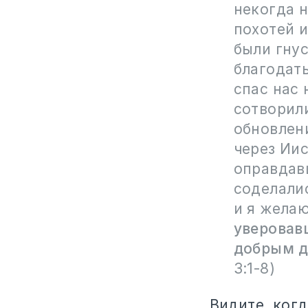
некогда 
похотей и
были гнус
благодать
спас нас 
сотворили
обновлен
через Иис
оправдав
соделали
и я жела
уверовав
добрым д
3:1-8)
Видите, когд