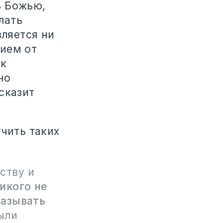
ь Божью,
лать
вляется ни
вием от
 к
но
сказит
учить таких
ству и
икого не
казывать
ыли