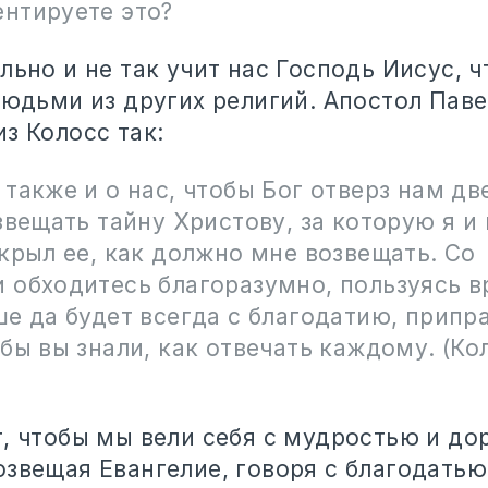
нтируете это?
льно и не так учит нас Господь Иисус, 
людьми из других религий. Апостол Пав
з Колосс так:
также и о нас, чтобы Бог отверз нам дв
звещать тайну Христову, за которую я и 
крыл ее, как должно мне возвещать. Со
 обходитесь благоразумно, пользуясь 
е да будет всегда с благодатию, припр
бы вы знали, как отвечать каждому. (К
т, чтобы мы вели себя с мудростью и д
звещая Евангелие, говоря с благодатью