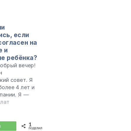
ли
ись, если
согласен на
е и
е ребёнка?
обрый вечер!
н
кий совет. Я
олее 4 лет и
пании. Я —
а Республики
илат
 а он —
н Румынии. Мы
ь только в
1
WhatsApp
ПОДЕЛИЛИСЬ