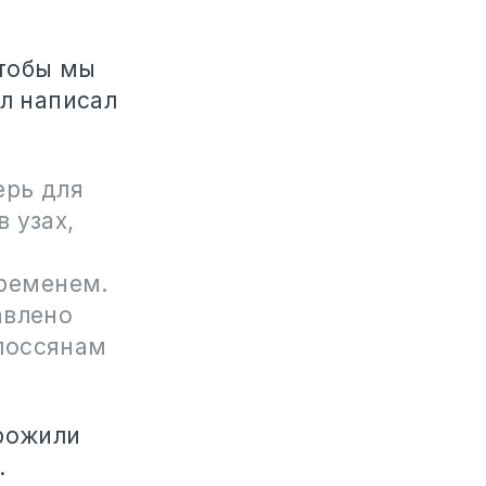
чтобы мы
ел написал
ерь для
в узах,
временем.
авлено
олоссянам
орожили
.