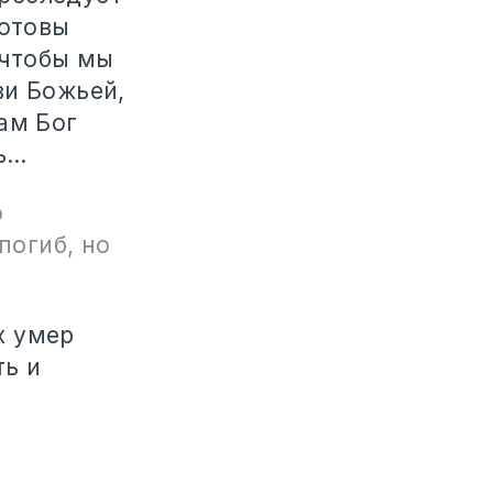
готовы
 чтобы мы
ви Божьей,
ам Бог
ь…
о
погиб, но
х умер
ть и