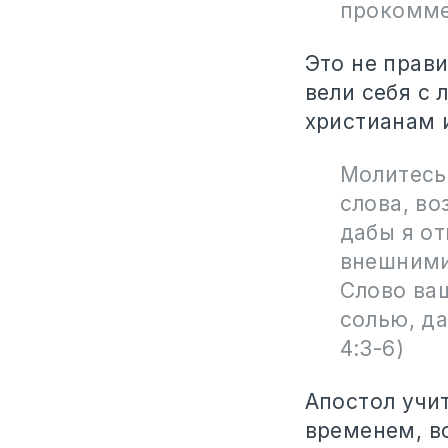
прокомме
Это не прави
вели себя с 
христианам и
Молитесь 
слова, во
дабы я от
внешними
Слово ваш
солью, да
4:3-6)
Апостол учи
временем, во