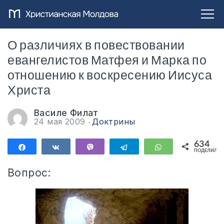
О различиях в повествовании
евангелистов Матфея и Марка по
отношению к воскресению Иисуса
Христа
Василе Филат
24 мая 2009
Доктрины
634
Поделиться
Поделиться
Vibe
Telegram
WhatsApp
ПОДЕЛИЛИС
634
Вопрос: