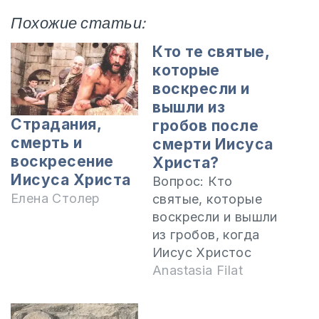
Похожие статьи:
Кто те святые,
которые
воскресли и
вышли из
Страдания,
гробов после
смерть и
смерти Иисуса
воскресение
Христа?
Иисуса Христа
Вопрос: Кто
Елена Столер
святые, которые
воскресли и вышли
из гробов, когда
Иисус Христос
испустил дух, как
Anastasia Filat
написано в Матфея
27:50-53? Это