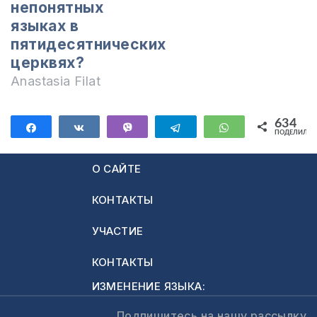
непонятных
крещении Духом
языках в
Святым и что…
пятидесятнических
церквях?
Anastasia Filat
634
Поделиться
Поделиться
Vibe
Telegram
WhatsApp
ПОДЕЛИЛИС
634
О САЙТЕ
КОНТАКТЫ
УЧАСТИЕ
КОНТАКТЫ
ИЗМЕНЕНИЕ ЯЗЫКА:
Подпишитесь на нашу рассылку