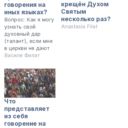
крещён Духом
говорения на
Святым
иных языках?
несколько раз?
Вопрос: Как я могу
Anastasia Filat
узнать свой
духовный дар
(талант), если мне
в церкви не дают
ничего делать,
Василе Филат
хотя я спросила
пастыря косвенно,
но он ничего не
ответил. Я думаю,
что это по той
причине, что я
Что
рассказала о
представляет
своем
из себя
переживании с
говорение на
Богом, а именно о