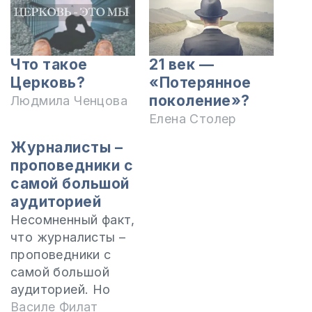
Что такое
21 век —
Церковь?
«Потерянное
поколение»?
Людмила Ченцова
Елена Столер
Журналисты –
проповедники с
самой большой
аудиторией
Несомненный факт,
что журналисты –
проповедники с
самой большой
аудиторией. Но
вот что
Василе Филат