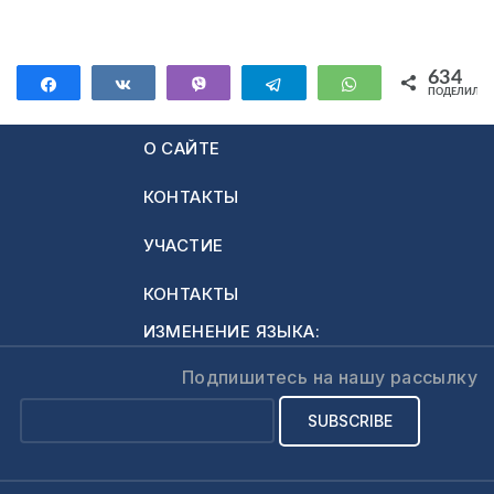
показывает
действительность…
Отсутствие
634
Поделиться
Поделиться
Vibe
Telegram
WhatsApp
ПОДЕЛИЛИС
ценностейОчень
634
много из
О САЙТЕ
журналистов,
чтобы не сказать
КОНТАКТЫ
большинство, не
имеют
УЧАСТИЕ
определенных
моральных
КОНТАКТЫ
ценностей. Таким
ИЗМЕНЕНИЕ ЯЗЫКА:
образом, они
пропагандируют
Подпишитесь на нашу рассылку
эту
неопределенность,
или вернее
сказать,